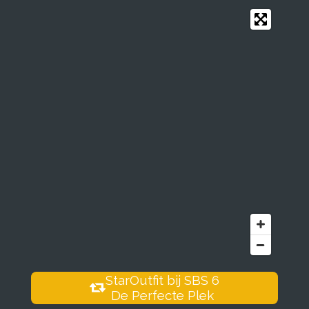
StarOutfit bij SBS 6
De Perfecte Plek