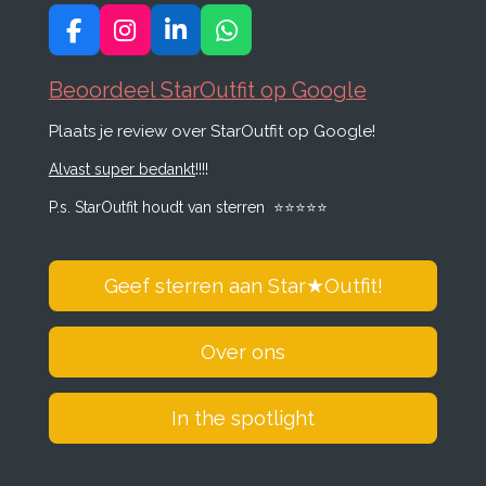
F
I
L
W
a
n
i
h
c
s
n
a
Beoordeel StarOutfit op Google
e
t
k
t
Plaats je review over StarOutfit op Google!
b
a
e
s
o
g
d
A
Alvast super bedankt
!!!!
o
r
I
p
k
a
n
p
P.s. StarOutfit houdt van sterren
⭐️
⭐️
⭐️
⭐️
⭐️
m
Geef sterren aan Star
★
Outfit!
Over ons
In the spotlight