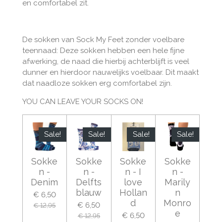
en comfortabel zit.
De sokken van Sock My Feet zonder voelbare
teennaad: Deze sokken hebben een hele fijne
afwerking, de naad die hierbij achterblijft is veel
dunner en hierdoor nauwelijks voelbaar. Dit maakt
dat naadloze sokken erg comfortabel zijn.
YOU CAN LEAVE YOUR SOCKS ON!
Sale!
Sale!
Sale!
Sale!
Sokke
Sokke
Sokke
Sokke
n -
n -
n - I
n -
Denim
Delfts
love
Marily
blauw
Hollan
n
€ 6,50
d
Monro
€ 6,50
€ 12,95
e
€ 6,50
€ 12,95