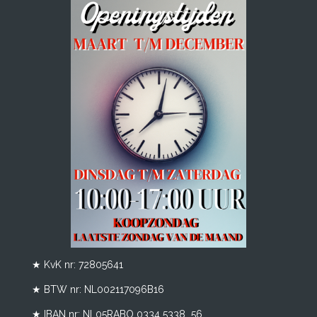
★ KvK nr: 72805641
★ BTW nr:
NL002117096B16
★ IBAN nr: NL05RABO 0334 5338 56