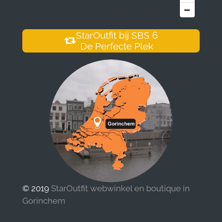
StarOutfit bij SBS 6
De Perfecte Plek
© 2019
StarOutfit webwinkel en boutique in
Gorinchem