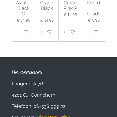
Aviator
Grace
Grace
koord
Black
Black
Pink P
-
G
P
beads
€ 14,95
€ 14,95
€ 14,95
€ 6,95
In winkelwagen
In winkelwagen
In winkelwagen
In winkelwagen
Bezoekadres
Langendijk 76
4201 CJ, Gorinchem
Telefoon: 06-538 999 22