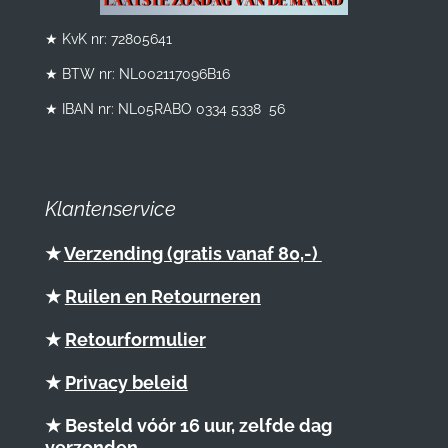
★ KvK nr: 72805641
★ BTW nr:
NL002117096B16
★ IBAN nr: NL05RABO 0334 5338 56
Klantenservice
★
Verzending (gratis vanaf 80,-)
★
Ruilen en Retourneren
★
Retourformulier
★
Privacy beleid
★ Besteld vóór 16 uur, zelfde dag
verzonden