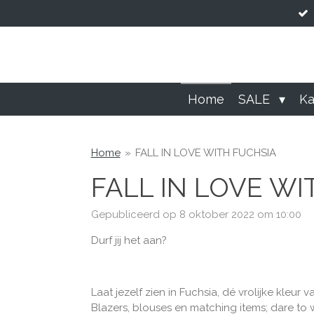
Ga
direct
naar
de
hoofdinhoud
Home
SALE
Ka
Home
»
FALL IN LOVE WITH FUCHSIA
FALL IN LOVE WI
Gepubliceerd op 8 oktober 2022 om 10:00
Durf jij het aan?
Laat jezelf zien in Fuchsia, dé vrolijke kleur
Blazers, blouses en matching items; dare to 