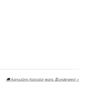
🚚 Aanvulling Karostar jeans 👖onderweg!
»