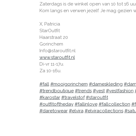
Zaterdags is de winkel open van 10 tot 16 uur
Kom langs en verwen jezelf. Je mag gezien 
X, Patricia
StarOutfit
Haarstraat 20
Gorinchem
Info@staroutfit.nl
www.staroutfit.nl
Di-vr 11-17u.
Za 10-16u.
#fall
#mooigorinchem
#dameskleding
#dam
#trendboutique
#trends
#yest
#yestfashion
#karostar
#travelstof
#staroutfit
#outfitoftheday
#fallinlove
#fallcollection
#f
#daretowear
#elvira
#elviracollections
#sat