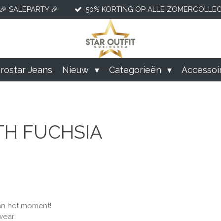
🎉 SALEPARTY 🎉
50% KORTING OP ALLE ZOMERCOLLECT
rostar Jeans
Nieuw
Categorieën
Accessoi
TH FUCHSIA
 van het moment!
wear!