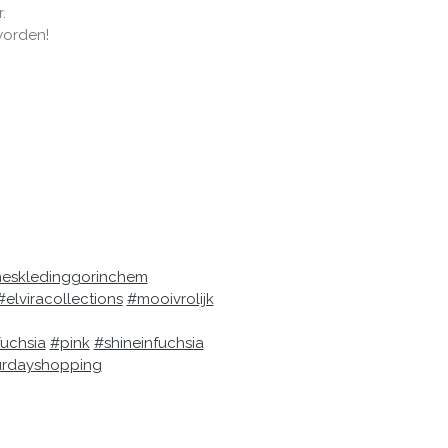
.
worden!
eskledinggorinchem
#elviracollections
#mooivrolijk
uchsia
#pink
#shineinfuchsia
urdayshopping