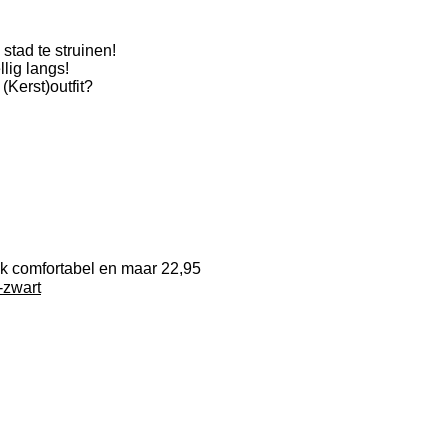
stad te struinen!
lig langs!
(Kerst)outfit?
jk comfortabel en maar 22,95
a-zwart