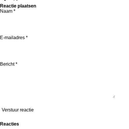
D
D
S
e
e
h
Reactie plaatsen
l
e
a
Naam *
e
l
r
n
e
E-mailadres *
Bericht *
Verstuur reactie
Reacties