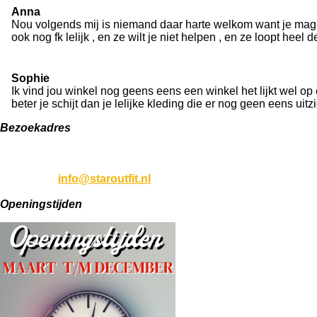
Anna
Nou volgends mij is niemand daar harte welkom want je mag daa
ook nog fk lelijk , en ze wilt je niet helpen , en ze loopt heel de
Sophie
Ik vind jou winkel nog geens eens een winkel het lijkt wel op 
beter je schijt dan je lelijke kleding die er nog geen eens uitzie
Bezoekadres
Langendijk 76
4201 CJ, Gorinchem
Telefoon: 06-538 999 22
Mailadres:
info@staroutfit.nl
Openingstijden