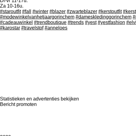
Di-vr 11-17u.
Za 10-16u.
#staroutfit
#fall
#winter
#blazer
#zwarteblazer
#kerstoutfit
#kers
#modewinkelvanhetjaargorinchem
#dameskledinggorinchem
#
#cadeauwinkel
#trendboutique
#trends
#yest
#yestfashion
#elv
#karostar
#travelstof
#anneloes
Statistieken en advertenties bekijken
Bericht promoten