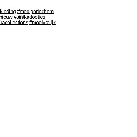
tkleding
#mooigorinchem
nieuw
#sintkadootjes
iracollections
#mooivrolijk