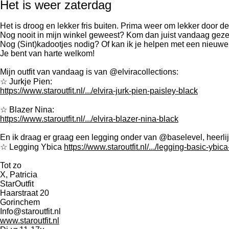
Het is weer zaterdag
Het is droog en lekker fris buiten. Prima weer om lekker door de 
Nog
nooit in mijn winkel geweest? Kom dan juist vandaag gezel
Nog (Sint)kadootjes nodig?
Of kan ik je helpen met een nieuwe 
Je bent van harte welkom!
Mijn outfit van vandaag is van @elviracollections:
☆ Jurkje Pien:
https://www.staroutfit.nl/.../elvira-jurk-pien-paisley-black
☆ Blazer Nina:
https://www.staroutfit.nl/.../elvira-blazer-nina-black
En ik draag er graag een legging onder van @baselevel, heerli
☆ Legging Ybica
https://www.staroutfit.nl/.../legging-basic-ybic
Tot zo
X, Patricia
StarOutfit
Haarstraat 20
Gorinchem
Info@staroutfit.nl
www.staroutfit.nl