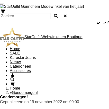
Ga
direct
naar
de
hoofdinhoud
🎉 
StarOutfit Webwinkel en Boutique
Home
SALE
Karostar Jeans
Nieuw
Categorieën
Accessoires
Home
»
Goedemorgen!
Goedemorgen!
Gepubliceerd op 19 november 2022 om 09:00