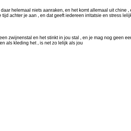
r helemaal niets aanraken, en het komt allemaal uit chine , en i
 tijd achter je aan , en dat geeft iedereen irritatsie en stress lelij
een zwijnenstal en het stinkt in jou stal , en je mag nog geen een
n als kleding het , is net zo lelijk als jou