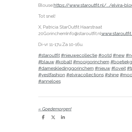
Blouse:
https://www.staroutfit.nl/.../elvira-blou
Tot snel!
X, Patricia
StarOutfit
Haarstraat
20
Gorinchem
Info@staroutfit.nl
www.staroutfit.
Di-vr 11-17u.
Za 10-16u.
#staroutfit
#nieuwecollectie
#ootd
#new
#n
#blauw
#kobalt
#mooigorinchem
#boetiek
#dameskledinggorinchem
#nieuw
#loveit
#t
#yestfashion
#elviracollections
#shine
#mooi
#anneloes
«
Goedemorgen!
D
D
S
e
e
h
l
e
a