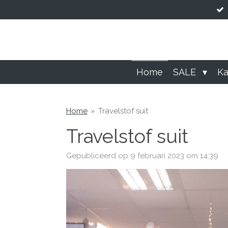
Ga
direct
naar
de
hoofdinhoud
Home
SALE
Ka
Home
»
Travelstof suit
Travelstof suit
Gepubliceerd op 9 februari 2023 om 14:39