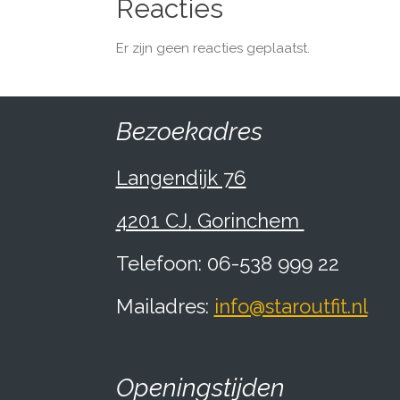
Reacties
Er zijn geen reacties geplaatst.
Bezoekadres
Langendijk 76
4201 CJ, Gorinchem
Telefoon: 06-538 999 22
Mailadres:
info@staroutfit.nl
Openingstijden