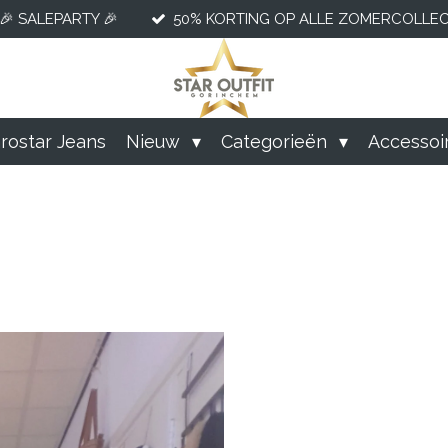
🎉 SALEPARTY 🎉
50% KORTING OP ALLE ZOMERCOLLECT
rostar Jeans
Nieuw
Categorieën
Accessoi