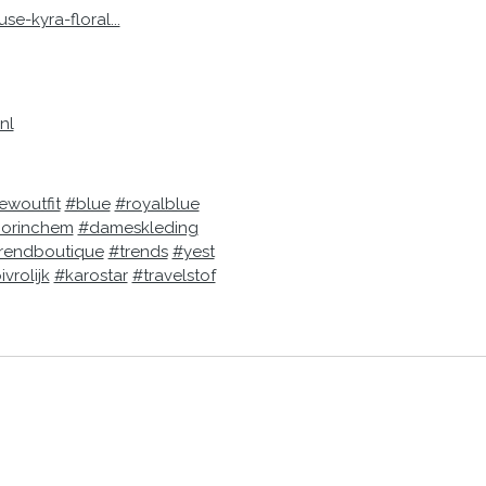
se-kyra-floral...
nl
ewoutfit
#blue
#royalblue
gorinchem
#dameskleding
rendboutique
#trends
#yest
vrolijk
#karostar
#travelstof