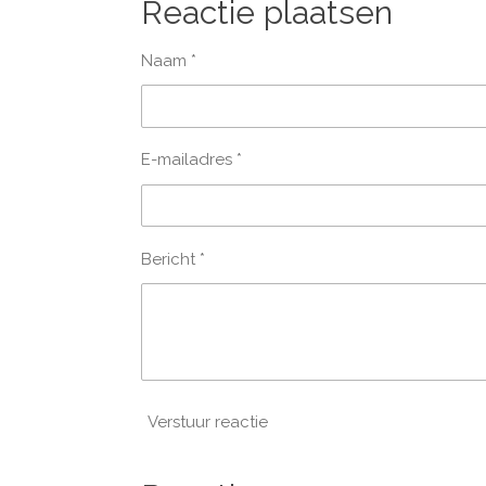
e
l
r
Reactie plaatsen
n
e
Naam *
E-mailadres *
Bericht *
Verstuur reactie