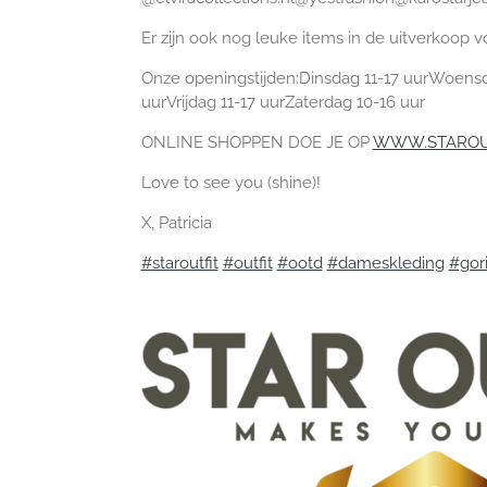
Er zijn ook nog leuke items in de uitverkoop vo
Onze openingstijden
:
Dinsdag 11-17 uur
Woensda
uur
Vrijdag 11-17 uur
Zaterdag 10-16 uur
ONLINE SHOPPEN DOE JE OP
WWW.STAROUT
Love to see you (shine)!
X, Patricia
#staroutfit
#outfit
#ootd
#dameskleding
#gor