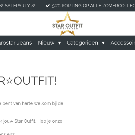
🎉 SALEPARTY 🎉
50% KORTING OP ALLE ZOMERCOLLEC
rostar Jeans
Nieuw
Categorieën
Accessoi
R⭐OUTFIT!
e bent van harte welkom bij de
 jouw Star Outfit. Heb je onze
ans enz.