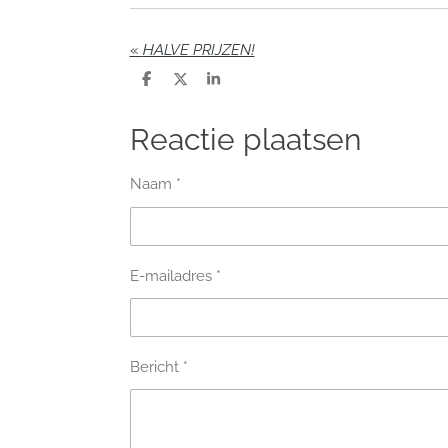
«
HALVE PRIJZEN!
D
D
S
e
e
h
l
e
a
e
l
r
Reactie plaatsen
n
e
Naam *
E-mailadres *
Bericht *