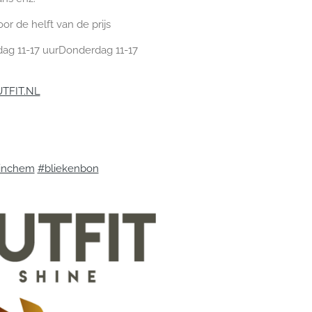
or de helft van de prijs
g 11-17 uur
Donderdag 11-17
FIT.NL
inchem
#bliekenbon