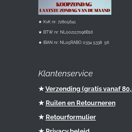
★ KvK nr: 72805641
★ BTW nr:
NL002117096B16
★ IBAN nr: NL05RABO 0334 5338 56
Klantenservice
★
Verzending (gratis vanaf 80,
★
Ruilen en Retourneren
★
Retourformulier
★
Privacy beleid