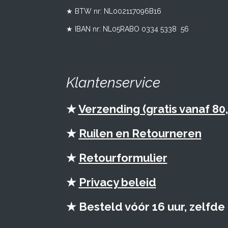
★ BTW nr:
NL002117096B16
★ IBAN nr: NL05RABO 0334 5338 56
Klantenservice
★
Verzending (gratis vanaf 80,
★
Ruilen en Retourneren
★
Retourformulier
★
Privacy beleid
★ Besteld vóór 16 uur, zelfd