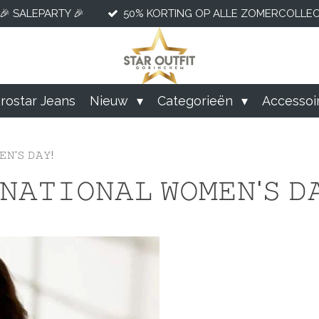
🎉 SALEPARTY 🎉
50% KORTING OP ALLE ZOMERCOLLECT
rostar Jeans
Nieuw
Categorieën
Accessoi
𝙽'𝚂 𝙳𝙰𝚈!
𝙽𝙰𝚃𝙸𝙾𝙽𝙰𝙻 𝚆𝙾𝙼𝙴𝙽'𝚂 𝙳