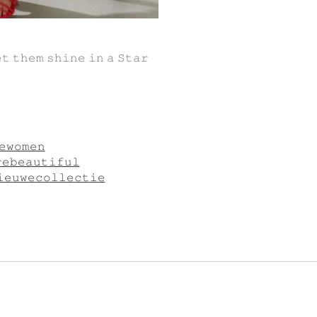
𝚝 𝚝𝚑𝚎𝚖 𝚜𝚑𝚒𝚗𝚎 𝚒𝚗 𝚊 𝚂𝚝𝚊𝚛
𝚎𝚠𝚘𝚖𝚎𝚗
𝚎𝚋𝚎𝚊𝚞𝚝𝚒𝚏𝚞𝚕
𝚎𝚞𝚠𝚎𝚌𝚘𝚕𝚕𝚎𝚌𝚝𝚒𝚎