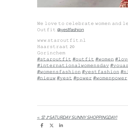
𝚆𝚎 𝚕𝚘𝚟𝚎 𝚝𝚘 𝚌𝚎𝚕𝚎𝚋𝚛𝚊𝚝𝚎 𝚠𝚘𝚖𝚎𝚗 𝚊𝚗𝚍 𝚕
𝙾𝚞𝚝𝚏𝚒𝚝
@yestfashion
𝚠𝚠𝚠.𝚜𝚝𝚊𝚛𝚘𝚞𝚝𝚏𝚒𝚝.𝚗𝚕
𝙷𝚊𝚊𝚛𝚜𝚝𝚛𝚊𝚊𝚝 20
𝙶𝚘𝚛𝚒𝚗𝚌𝚑𝚎𝚖
#𝚜𝚝𝚊𝚛𝚘𝚞𝚝𝚏𝚒𝚝
#𝚘𝚞𝚝𝚏𝚒𝚝
#𝚠𝚘𝚖𝚎𝚗
#𝚕𝚘𝚟
#𝚒𝚗𝚝𝚎𝚛𝚗𝚊𝚝𝚒𝚘𝚗𝚊𝚕𝚠𝚘𝚖𝚎𝚗𝚜𝚍𝚊𝚢
#𝚢𝚘𝚞𝚊𝚛
#𝚠𝚘𝚖𝚎𝚗𝚜𝚏𝚊𝚜𝚑𝚒𝚘𝚗
#𝚢𝚎𝚜𝚝𝚏𝚊𝚜𝚑𝚒𝚘𝚗
#𝚗
#𝚗𝚒𝚎𝚞𝚠
#𝚢𝚎𝚜𝚝
#𝚙𝚘𝚠𝚎𝚛
#𝚠𝚘𝚖𝚎𝚗𝚙𝚘𝚠𝚎𝚛
«
👚🚩SATURDAY SUNNY SHOPPINGDAY!
D
D
S