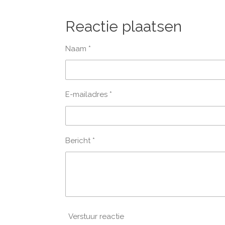
e
e
h
l
e
a
e
l
r
Reactie plaatsen
n
e
Naam *
E-mailadres *
Bericht *
Verstuur reactie