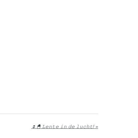
🌷🐣 𝙻𝚎𝚗𝚝𝚎 𝚒𝚗 𝚍𝚎 𝚕𝚞𝚌𝚑𝚝!
»