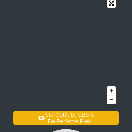
StarOutfit bij SBS 6
De Perfecte Plek