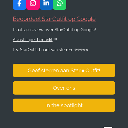
F
I
L
W
a
n
i
h
c
s
n
a
Beoordeel StarOutfit op Google
e
t
k
t
Plaats je review over StarOutfit op Google!
b
a
e
s
o
g
d
A
Alvast super bedankt
!!!!
o
r
I
p
k
a
n
p
P.s. StarOutfit houdt van sterren
⭐️
⭐️
⭐️
⭐️
⭐️
m
Geef sterren aan Star
★
Outfit!
Over ons
In the spotlight