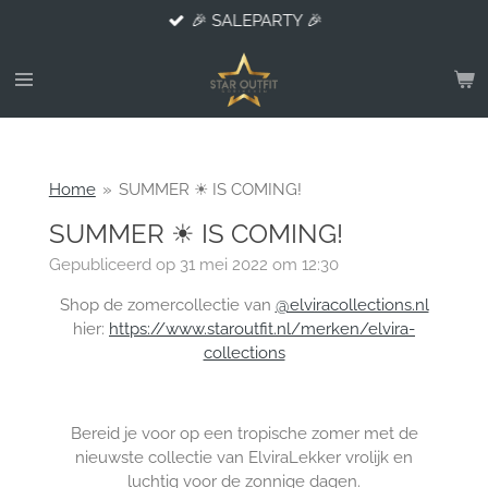
🎉 SALEPARTY 🎉
Ga
direct
naar
de
hoofdinhoud
Home
»
SUMMER ☀ IS COMING!
SUMMER ☀ IS COMING!
Gepubliceerd op 31 mei 2022 om 12:30
Shop de zomercollectie van
@elviracollections.nl
hier:
https://www.staroutfit.nl/merken/elvira-
collections
Bereid je voor op een tropische zomer met de
nieuwste collectie van Elvira
Lekker vrolijk en
luchtig voor de zonnige dagen.