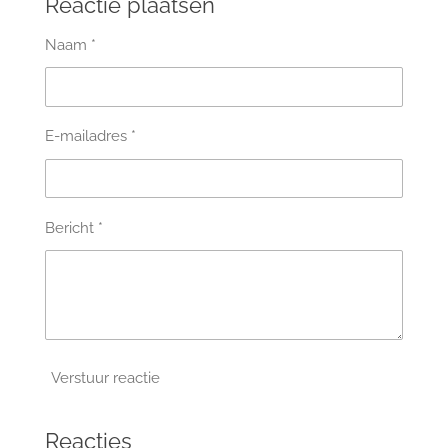
Reactie plaatsen
n
e
n
Naam *
E-mailadres *
Bericht *
Verstuur reactie
Reacties