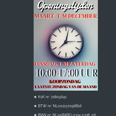
★ KvK nr: 72805641
★ BTW nr:
NL002117096B16
★ IBAN nr: NL05RABO 0334 5338 56