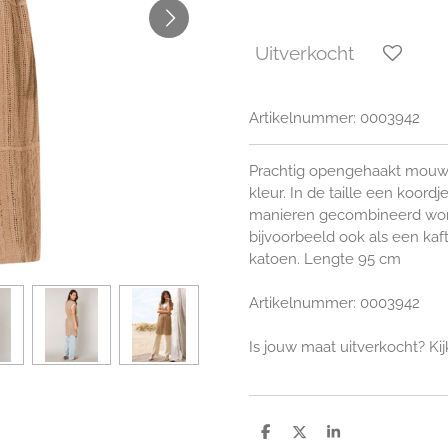
Uitverkocht
Artikelnummer:
0003942
Prachtig opengehaakt mouwlo
kleur. In de taille een koord
manieren gecombineerd worde
bijvoorbeeld ook als een kaft
katoen.
Lengte 95 cm
Artikelnummer: 0003942
Is jouw maat uitverkocht? Ki
D
D
S