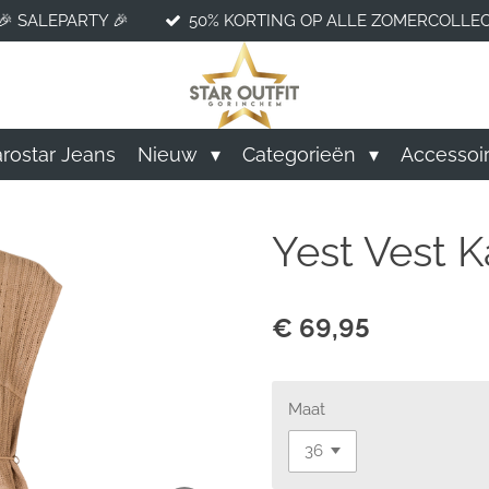
🎉 SALEPARTY 🎉
50% KORTING OP ALLE ZOMERCOLLEC
rostar Jeans
Nieuw
Categorieën
Accessoi
Yest Vest K
€ 69,95
Maat