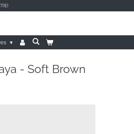
TIE!
res
aya - Soft Brown