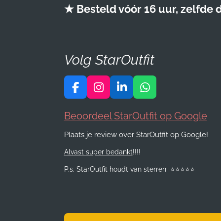
★ Besteld vóór 16 uur, zelfde
Volg StarOutfit
F
I
L
W
a
n
i
h
c
s
n
a
Beoordeel StarOutfit op Google
e
t
k
t
b
a
e
s
Plaats je review over StarOutfit op Google!
o
g
d
A
Alvast super bedankt
!!!!
o
r
I
p
k
a
n
p
P.s. StarOutfit houdt van sterren
⭐️
⭐️
⭐️
⭐️
⭐️
m