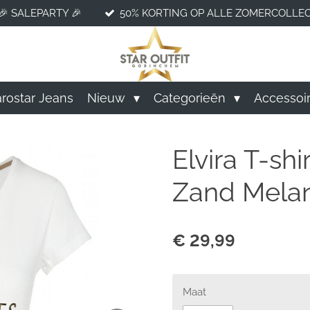
🎉 SALEPARTY 🎉
50% KORTING OP ALLE ZOMERCOLLEC
rostar Jeans
Nieuw
Categorieën
Accessoi
Elvira T-shi
Zand Mela
€ 29,99
Maat