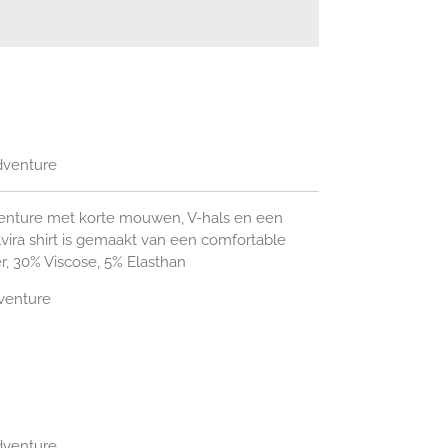
dventure
dventure met korte mouwen, V-hals en een
 Elvira shirt is gemaakt van een comfortable
er, 30% Viscose, 5% Elasthan
dventure
dventure