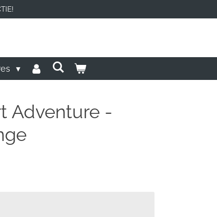
TIE!
res
rt Adventure -
nge