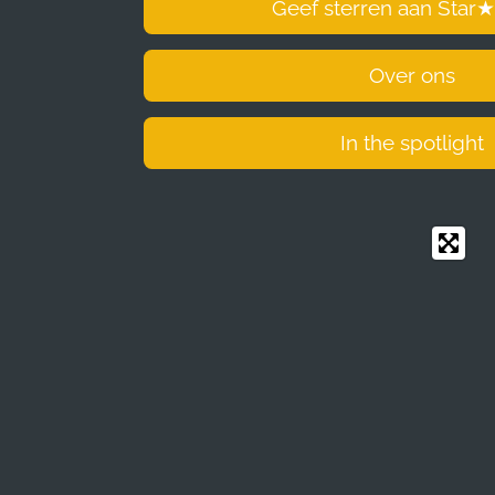
Geef sterren aan Star
★
Over ons
In the spotlight