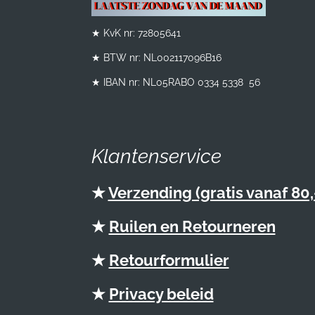
★ KvK nr: 72805641
★ BTW nr:
NL002117096B16
★ IBAN nr: NL05RABO 0334 5338 56
Klantenservice
★
Verzending (gratis vanaf 80,
★
Ruilen en Retourneren
★
Retourformulier
★
Privacy beleid