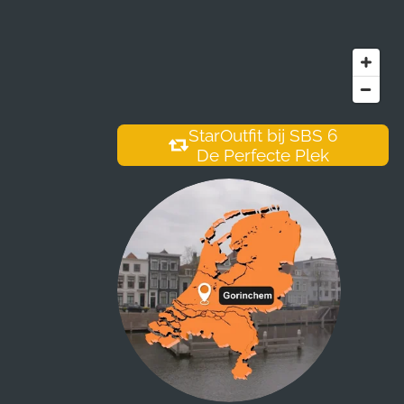
StarOutfit bij SBS 6
De Perfecte Plek