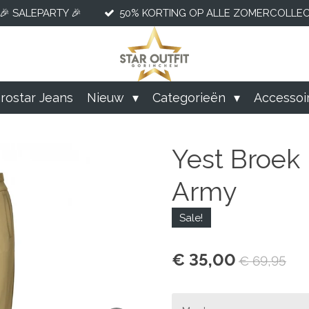
🎉 SALEPARTY 🎉
50% KORTING OP ALLE ZOMERCOLLECT
rostar Jeans
Nieuw
Categorieën
Accessoi
Yest Broek 
Army
Sale!
€ 35,00
€ 69,95