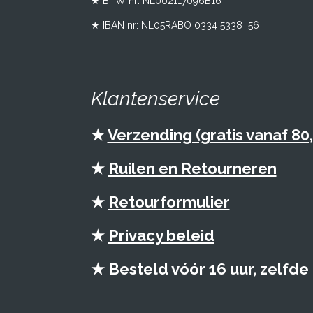
★ BTW nr:
NL002117096B16
★ IBAN nr: NL05RABO 0334 5338 56
Klantenservice
★
Verzending (gratis vanaf 80,
★
Ruilen en Retourneren
★
Retourformulier
★
Privacy beleid
★ Besteld vóór 16 uur, zelfd