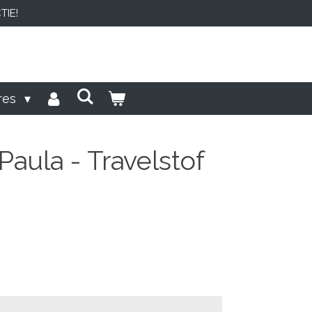
IE!
res
Paula - Travelstof