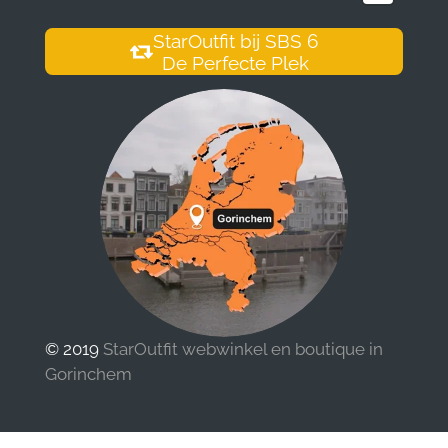
StarOutfit bij SBS 6
De Perfecte Plek
© 2019
StarOutfit webwinkel en boutique in
Gorinchem