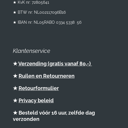
★ KvK nr: 72805641
★ BTW nr:
NL002117096B16
★ IBAN nr: NL05RABO 0334 5338 56
Klantenservice
★
Verzending (gratis vanaf 80,-)
★
Ruilen en Retourneren
★
Retourformulier
★
Privacy beleid
★ Besteld vóór 16 uur, zelfde dag
verzonden