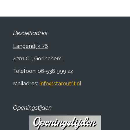
e
l
r
e
n
e
n
Bezoekadres
Langendijk 76
4201 CJ, Gorinchem
Telefoon: 06-538 999 22
Mailadres:
info@staroutfit.nl
Openingstijden