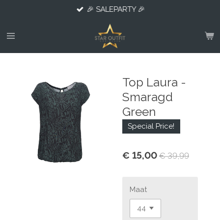
🎉 SALEPARTY 🎉
Ga
direct
naar
de
hoofdinhoud
Top Laura -
Smaragd
Green
Special Price!
€ 15,00
€ 39,99
Maat