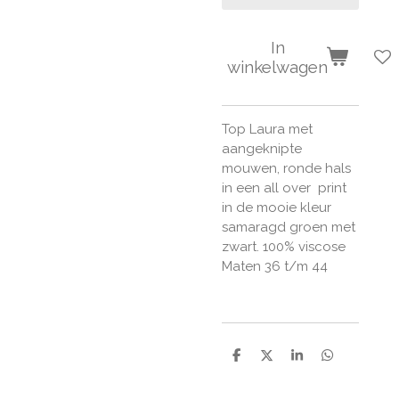
In
winkelwagen
Top Laura met
aangeknipte
mouwen, ronde hals
in een all over print
in de mooie kleur
samaragd groen met
zwart. 100% viscose
Maten 36 t/m 44
D
D
S
D
e
e
h
e
l
e
a
l