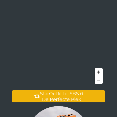
StarOutfit bij SBS 6
De Perfecte Plek