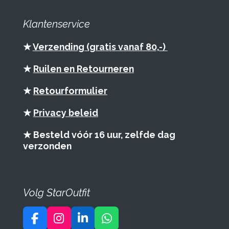
Klantenservice
★
Verzending (gratis vanaf 80,-)
★
Ruilen en Retourneren
★
Retourformulier
★
Privacy beleid
★ Besteld vóór 16 uur, zelfde dag
verzonden
Volg StarOutfit
F
I
L
W