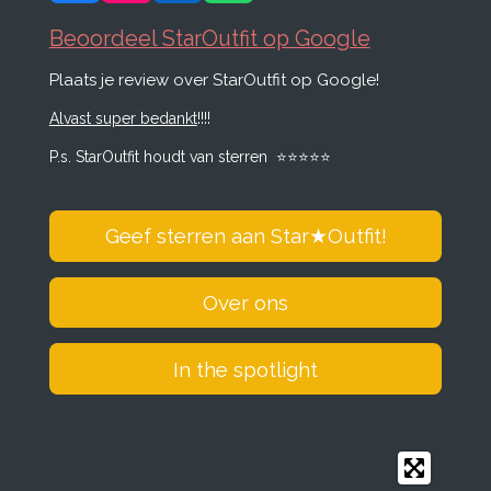
a
n
i
h
c
s
n
a
Beoordeel StarOutfit op Google
e
t
k
t
Plaats je review over StarOutfit op Google!
b
a
e
s
o
g
d
A
Alvast super bedankt
!!!!
o
r
I
p
k
a
n
p
P.s. StarOutfit houdt van sterren
⭐️
⭐️
⭐️
⭐️
⭐️
m
Geef sterren aan Star
★
Outfit!
Over ons
In the spotlight