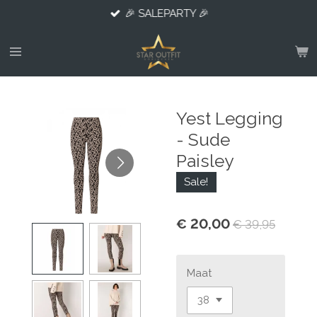
🎉 SALEPARTY 🎉
Ga
direct
naar
de
hoofdinhoud
Yest Legging
- Sude
Paisley
Sale!
€ 20,00
€ 39,95
Maat