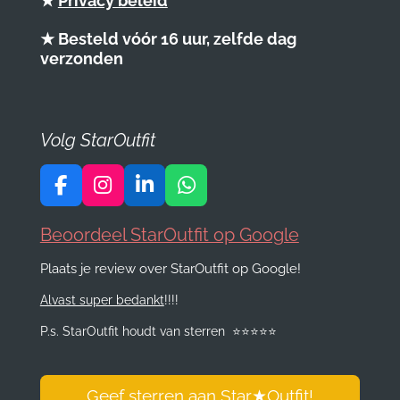
★
Privacy beleid
★ Besteld vóór 16 uur, zelfde dag
verzonden
Volg StarOutfit
F
I
L
W
a
n
i
h
c
s
n
a
Beoordeel StarOutfit op Google
e
t
k
t
Plaats je review over StarOutfit op Google!
b
a
e
s
o
g
d
A
Alvast super bedankt
!!!!
o
r
I
p
k
a
n
p
P.s. StarOutfit houdt van sterren
⭐️
⭐️
⭐️
⭐️
⭐️
m
Geef sterren aan Star
★
Outfit!