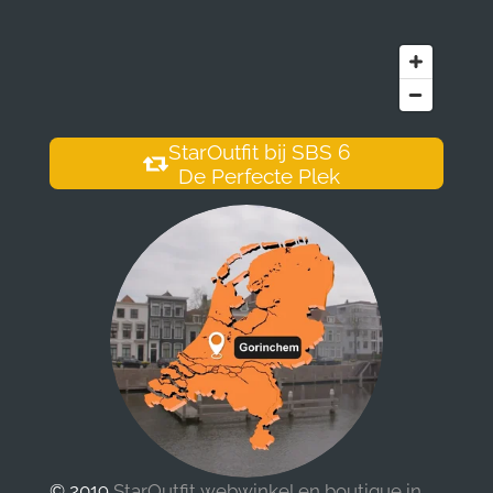
StarOutfit bij SBS 6
De Perfecte Plek
© 2019
StarOutfit webwinkel en boutique in