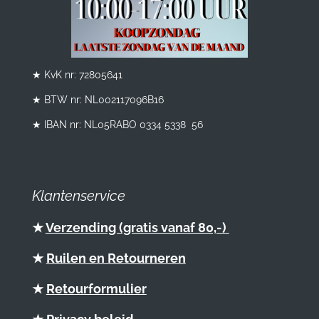
★ KvK nr: 72805641
★ BTW nr:
NL002117096B16
★ IBAN nr: NL05RABO 0334 5338 56
Klantenservice
★
Verzending (gratis vanaf 80,-)
★
Ruilen en Retourneren
★
Retourformulier