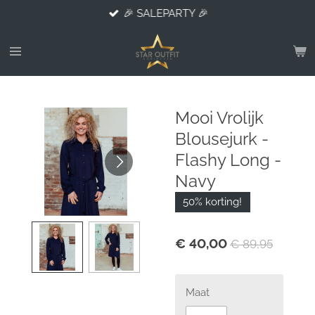
🎉 SALEPARTY 🎉
Ga
direct
naar
de
hoofdinhoud
Mooi Vrolijk
Blousejurk -
Flashy Long -
Navy
50% korting!
€ 40,00
€ 89,95
Maat