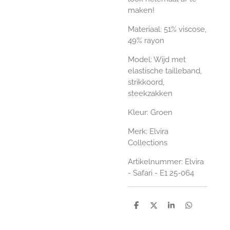
maken!
Materiaal: 51% viscose,
49% rayon
Model: Wijd met
elastische tailleband,
strikkoord,
steekzakken
Kleur: Groen
Merk: Elvira
Collections
Artikelnummer: Elvira
- Safari - E1 25-064
D
D
S
D
e
e
h
e
l
e
a
l