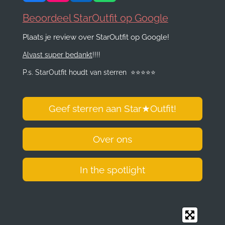
a
n
i
h
c
s
n
a
Beoordeel StarOutfit op Google
e
t
k
t
Plaats je review over StarOutfit op Google!
b
a
e
s
o
g
d
A
Alvast super bedankt
!!!!
o
r
I
p
k
a
n
p
P.s. StarOutfit houdt van sterren
⭐️
⭐️
⭐️
⭐️
⭐️
m
Geef sterren aan Star
★
Outfit!
Over ons
In the spotlight