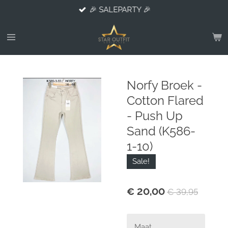
🎉 SALEPARTY 🎉
Ga
direct
naar
de
hoofdinhoud
Norfy Broek -
Cotton Flared
- Push Up
Sand (K586-
1-10)
Sale!
€ 20,00
€ 39,95
Maat