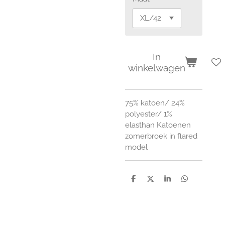
In
winkelwagen
75% katoen/ 24%
polyester/ 1%
elasthan Katoenen
zomerbroek in flared
model
D
D
S
D
e
e
h
e
l
e
a
l
e
l
r
e
n
e
n