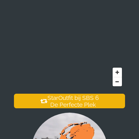
StarOutfit bij SBS 6
De Perfecte Plek