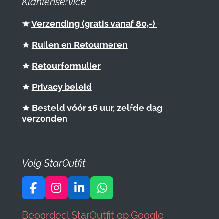
Klantenservice
★
Verzending (gratis vanaf 80,-)
★
Ruilen en Retourneren
★
Retourformulier
★
Privacy beleid
★ Besteld vóór 16 uur, zelfde dag
verzonden
Volg StarOutfit
F
I
L
W
a
n
i
h
c
s
n
a
Beoordeel StarOutfit op Google