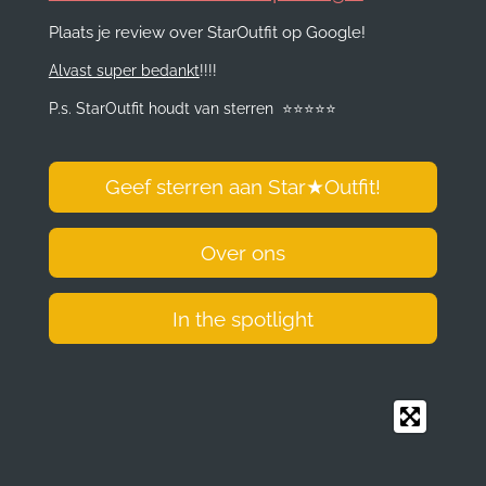
e
t
k
t
Plaats je review over StarOutfit op Google!
b
a
e
s
o
g
d
A
Alvast super bedankt
!!!!
o
r
I
p
k
a
n
p
P.s. StarOutfit houdt van sterren
⭐️
⭐️
⭐️
⭐️
⭐️
m
Geef sterren aan Star
★
Outfit!
Over ons
In the spotlight