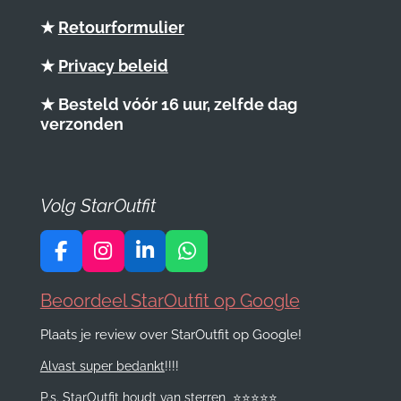
★
Retourformulier
★
Privacy beleid
★ Besteld vóór 16 uur, zelfde dag
verzonden
Volg StarOutfit
F
I
L
W
a
n
i
h
c
s
n
a
Beoordeel StarOutfit op Google
e
t
k
t
Plaats je review over StarOutfit op Google!
b
a
e
s
o
g
d
A
Alvast super bedankt
!!!!
o
r
I
p
k
a
n
p
P.s. StarOutfit houdt van sterren
⭐️
⭐️
⭐️
⭐️
⭐️