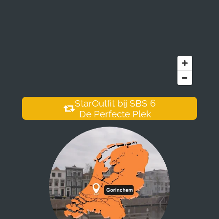
StarOutfit bij SBS 6
De Perfecte Plek