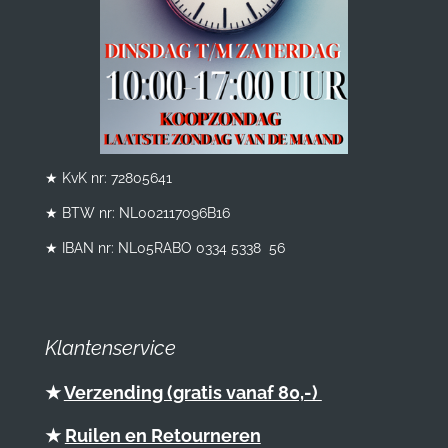
★ KvK nr: 72805641
★ BTW nr:
NL002117096B16
★ IBAN nr: NL05RABO 0334 5338 56
Klantenservice
★
Verzending (gratis vanaf 80,-)
★
Ruilen en Retourneren