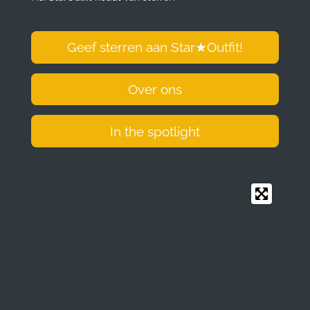
m
Geef sterren aan Star
★
Outfit!
Over ons
In the spotlight