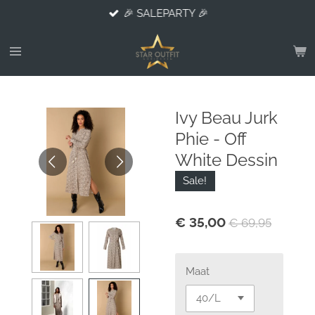
🎉 SALEPARTY 🎉
Ga
direct
naar
de
hoofdinhoud
Ivy Beau Jurk
Phie - Off
White Dessin
Sale!
€ 35,00
€ 69,95
Maat