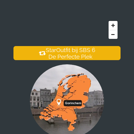
StarOutfit bij SBS 6
De Perfecte Plek