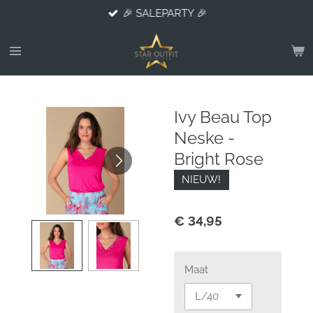
🎉 SALEPARTY 🎉
Ga
direct
naar
de
hoofdinhoud
Ivy Beau Top
Neske -
Bright Rose
NIEUW!
€ 34,95
Maat