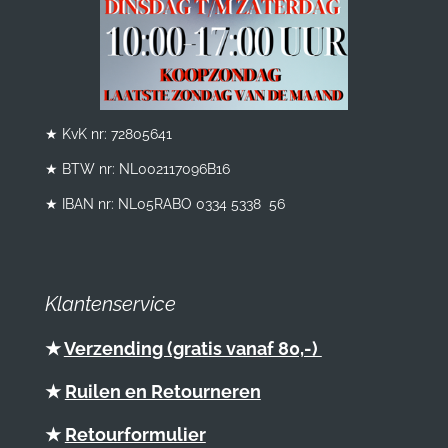
★ KvK nr: 72805641
★ BTW nr:
NL002117096B16
★ IBAN nr: NL05RABO 0334 5338 56
Klantenservice
★
Verzending (gratis vanaf 80,-)
★
Ruilen en Retourneren
★
Retourformulier