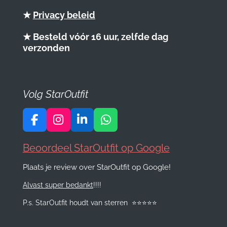
★
Privacy beleid
★ Besteld vóór 16 uur, zelfde dag
verzonden
Volg StarOutfit
F
I
L
W
a
n
i
h
c
s
n
a
Beoordeel StarOutfit op Google
e
t
k
t
Plaats je review over StarOutfit op Google!
b
a
e
s
o
g
d
A
Alvast super bedankt
!!!!
o
r
I
p
k
a
n
p
P.s. StarOutfit houdt van sterren
⭐️
⭐️
⭐️
⭐️
⭐️
m