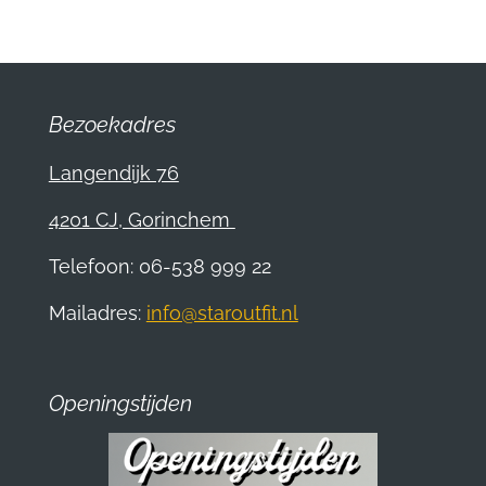
e
l
r
e
n
e
n
Bezoekadres
Langendijk 76
4201 CJ, Gorinchem
Telefoon: 06-538 999 22
Mailadres:
info@staroutfit.nl
Openingstijden