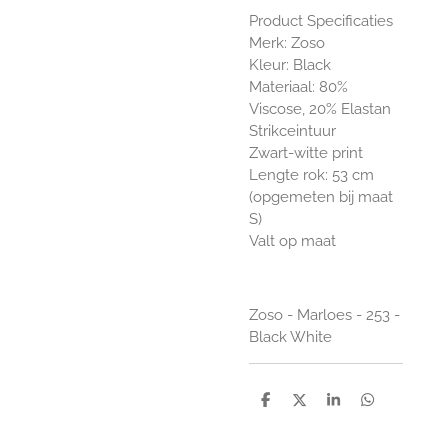
Product Specificaties
Merk: Zoso
Kleur: Black
Materiaal: 80%
Viscose, 20% Elastan
Strikceintuur
Zwart-witte print
Lengte rok: 53 cm
(opgemeten bij maat
S)
Valt op maat
Zoso - Marloes - 253 -
Black White
D
D
S
D
e
e
h
e
l
e
a
l