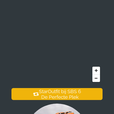
StarOutfit bij SBS 6
De Perfecte Plek