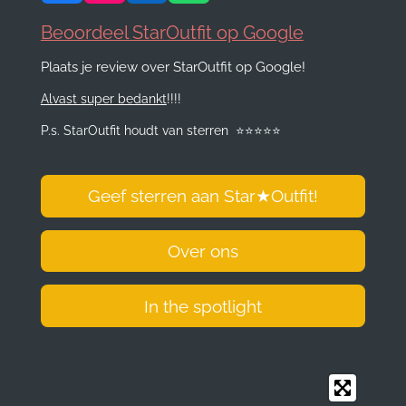
a
n
i
h
c
s
n
a
Beoordeel StarOutfit op Google
e
t
k
t
Plaats je review over StarOutfit op Google!
b
a
e
s
o
g
d
A
Alvast super bedankt
!!!!
o
r
I
p
k
a
n
p
P.s. StarOutfit houdt van sterren
⭐️
⭐️
⭐️
⭐️
⭐️
m
Geef sterren aan Star
★
Outfit!
Over ons
In the spotlight