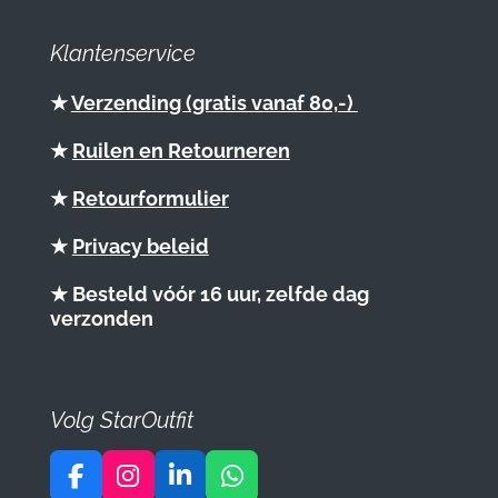
Klantenservice
★
Verzending (gratis vanaf 80,-)
★
Ruilen en Retourneren
★
Retourformulier
★
Privacy beleid
★ Besteld vóór 16 uur, zelfde dag
verzonden
Volg StarOutfit
F
I
L
W