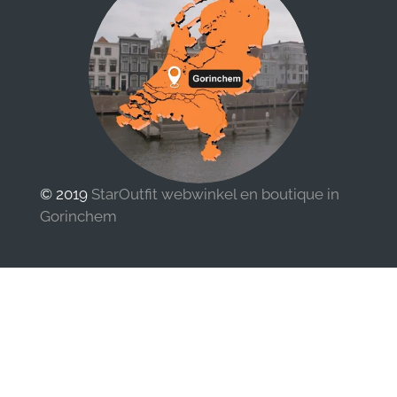
© 2019
StarOutfit webwinkel en boutique in
Gorinchem