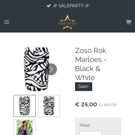
🎉 SALEPARTY 🎉
Ga
direct
naar
de
hoofdinhoud
Zoso Rok
Marloes -
Black &
White
Sale!
€ 25,00
€ 49,95
Maat