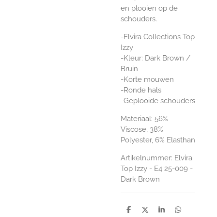
en plooien op de
schouders.
-Elvira Collections Top
Izzy
-Kleur: Dark Brown /
Bruin
-Korte mouwen
-Ronde hals
-Geplooide schouders
Materiaal: 56%
Viscose, 38%
Polyester, 6% Elasthan
Artikelnummer: Elvira
Top Izzy -
E4 25-009 -
Dark Brown
D
D
S
D