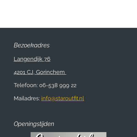
e
e
h
e
l
e
a
l
e
l
r
e
n
e
n
Bezoekadres
Langendijk 76
4201 CJ, Gorinchem
Telefoon: 06-538 999 22
Mailadres:
info@staroutfit.nl
Openingstijden