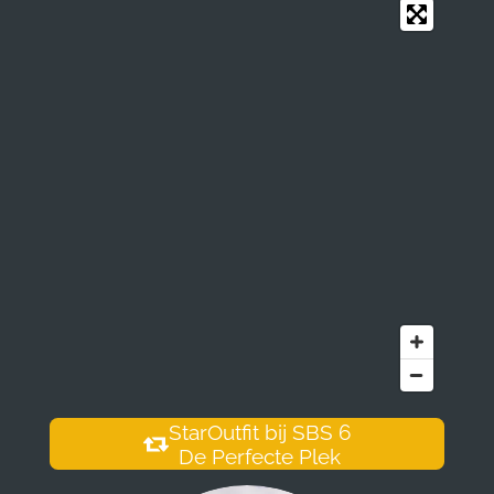
StarOutfit bij SBS 6
De Perfecte Plek