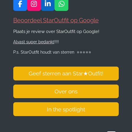
F
I
L
W
a
n
i
h
c
s
n
a
Beoordeel StarOutfit op Google
e
t
k
t
Plaats je review over StarOutfit op Google!
b
a
e
s
o
g
d
A
Alvast super bedankt
!!!!
o
r
I
p
k
a
n
p
P.s. StarOutfit houdt van sterren
⭐️
⭐️
⭐️
⭐️
⭐️
m
Geef sterren aan Star
★
Outfit!
Over ons
In the spotlight