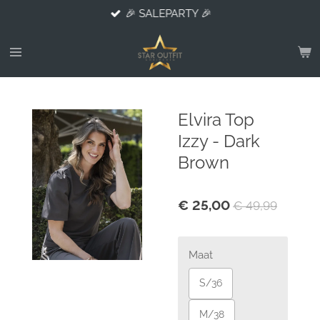
🎉 SALEPARTY 🎉
Ga
direct
naar
de
hoofdinhoud
Elvira Top
Izzy - Dark
Brown
€ 25,00
€ 49,99
Maat
S/36
M/38