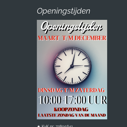
Openingstijden
★ KvK nr: 72805641