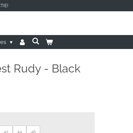
TIE!
res
st Rudy - Black
42
44
46