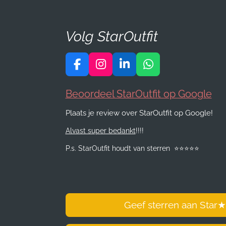
Volg StarOutfit
F
I
L
W
a
n
i
h
c
s
n
a
Beoordeel StarOutfit op Google
e
t
k
t
b
a
e
s
Plaats je review over StarOutfit op Google!
o
g
d
A
Alvast super bedankt
!!!!
o
r
I
p
k
a
n
p
P.s. StarOutfit houdt van sterren
⭐️
⭐️
⭐️
⭐️
⭐️
m
Geef sterren aan Star
★