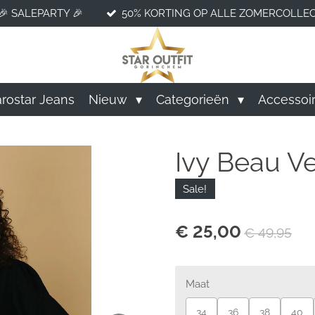
🎉 SALEPARTY 🎉
50% KORTING OP ALLE ZOMERCOLLEC
rostar Jeans
Nieuw
Categorieën
Accessoi
Ivy Beau Ve
Sale!
€ 25,00
€ 49,95
Maat
34
36
38
40