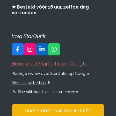
★ Besteld vóór 16 uur, zelfde dag
verzonden
Volg StarOutfit
F
I
L
W
a
n
i
h
c
s
n
a
Beoordeel StarOutfit op Google
e
t
k
t
Plaats je review over StarOutfit op Google!
b
a
e
s
o
g
d
A
Alvast super bedankt
!!!!
o
r
I
p
k
a
n
p
P.s. StarOutfit houdt van sterren
⭐️
⭐️
⭐️
⭐️
⭐️
m
Geef sterren aan Star
★
Outfit!