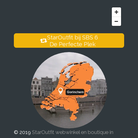
StarOutfit bij SBS 6
De Perfecte Plek
© 2019
StarOutfit webwinkel en boutique in