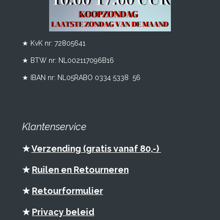
★ KvK nr: 72805641
★ BTW nr:
NL002117096B16
★ IBAN nr: NL05RABO 0334 5338 56
Klantenservice
★
Verzending (gratis vanaf 80,-)
★
Ruilen en Retourneren
★
Retourformulier
★
Privacy beleid