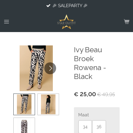
🎉 SALEPARTY 🎉
Ga
direct
naar
de
hoofdinhoud
Ivy Beau
Broek
Rowena -
Black
€ 25,00
€ 49,95
Maat
34
36