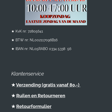
★ KvK nr: 72805641
★ BTW nr:
NL002117096B16
★ IBAN nr: NL05RABO 0334 5338 56
Klantenservice
★
Verzending (gratis vanaf 80,-)
★
Ruilen en Retourneren
★
Retourformulier