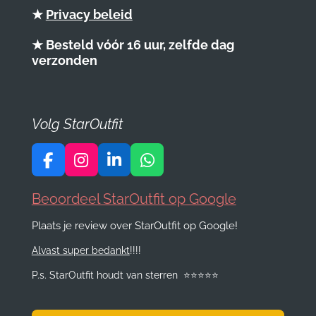
★
Privacy beleid
★ Besteld vóór 16 uur, zelfde dag
verzonden
Volg StarOutfit
F
I
L
W
a
n
i
h
c
s
n
a
Beoordeel StarOutfit op Google
e
t
k
t
Plaats je review over StarOutfit op Google!
b
a
e
s
o
g
d
A
Alvast super bedankt
!!!!
o
r
I
p
k
a
n
p
P.s. StarOutfit houdt van sterren
⭐️
⭐️
⭐️
⭐️
⭐️
m