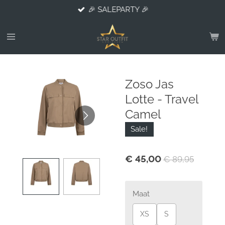
🎉 SALEPARTY 🎉
Ga
direct
naar
de
hoofdinhoud
Zoso Jas
Lotte - Travel
Camel
Sale!
€ 45,00
€ 89,95
Maat
XS
S