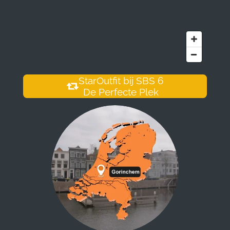
StarOutfit bij SBS 6
De Perfecte Plek