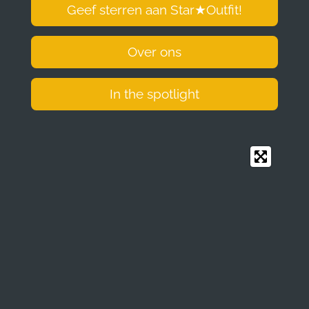
Geef sterren aan Star
★
Outfit!
Over ons
In the spotlight