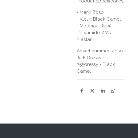
Product Specificaties:
- Merk: Zoso
- Kleur: Black Camel
- Materiaal:
80%
Polyamide, 20%
Elastan
Artikel nummer: Zoso
Jurk Dressy -
255dressy - Black
Camel
D
D
S
D
e
e
h
e
l
e
a
l
e
l
r
e
n
e
n