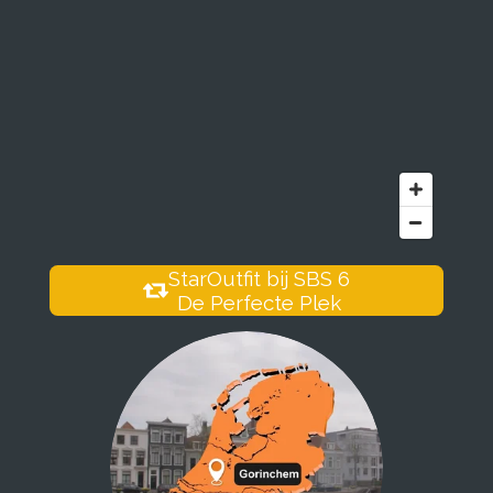
StarOutfit bij SBS 6
De Perfecte Plek