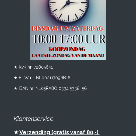
★ KvK nr: 72805641
★ BTW nr:
NL002117096B16
★ IBAN nr: NL05RABO 0334 5338 56
Klantenservice
★
Verzending (gratis vanaf 80,-)