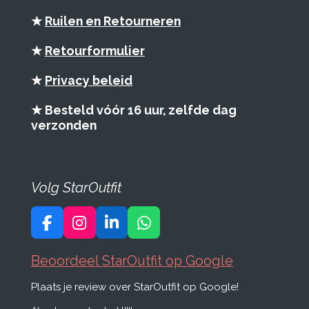
★
Ruilen en Retourneren
★
Retourformulier
★
Privacy beleid
★ Besteld vóór 16 uur, zelfde dag
verzonden
Volg StarOutfit
F
I
L
W
a
n
i
h
c
s
n
a
Beoordeel StarOutfit op Google
e
t
k
t
Plaats je review over StarOutfit op Google!
b
a
e
s
o
g
d
A