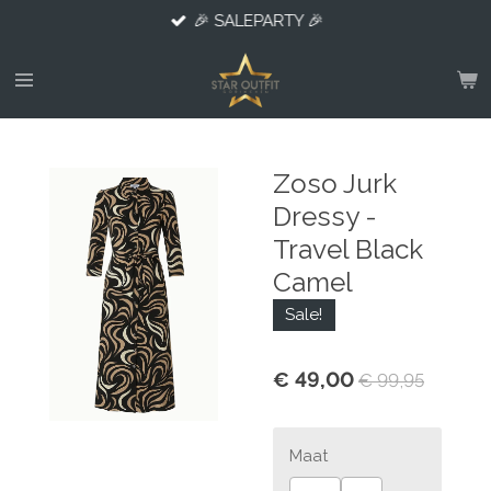
🎉 SALEPARTY 🎉
Ga
direct
naar
de
hoofdinhoud
Zoso Jurk
Dressy -
Travel Black
Camel
Sale!
€ 49,00
€ 99,95
Maat