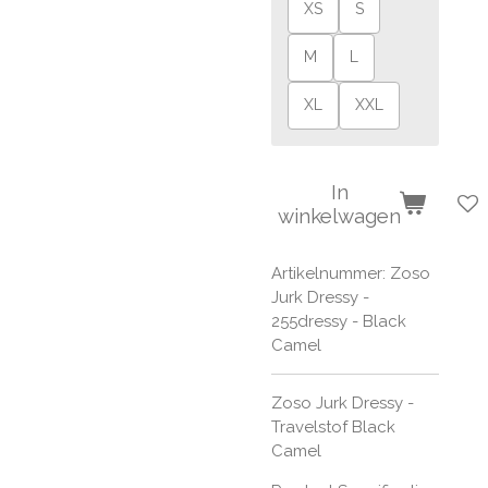
XS
S
M
L
XL
XXL
In
winkelwagen
Artikelnummer:
Zoso
Jurk Dressy -
255dressy - Black
Camel
Zoso Jurk Dressy -
Travelstof Black
Camel