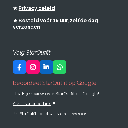
★
Privacy beleid
★ Besteld vóór 16 uur, zelfde dag
verzonden
Volg StarOutfit
F
I
L
W
a
n
i
h
c
s
n
a
Beoordeel StarOutfit op Google
e
t
k
t
Plaats je review over StarOutfit op Google!
b
a
e
s
o
g
d
A
Alvast super bedankt
!!!!
o
r
I
p
k
a
n
p
P.s. StarOutfit houdt van sterren
⭐️
⭐️
⭐️
⭐️
⭐️
m