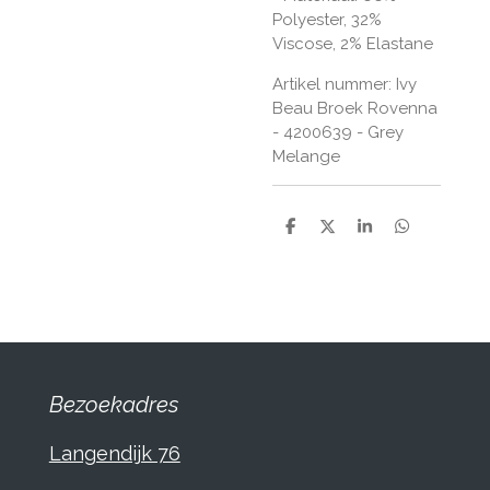
Polyester, 32%
Viscose, 2% Elastane
Artikel nummer: Ivy
Beau Broek Rovenna
- 4200639 - Grey
Melange
D
D
S
D
e
e
h
e
l
e
a
l
e
l
r
e
n
e
n
Bezoekadres
Langendijk 76