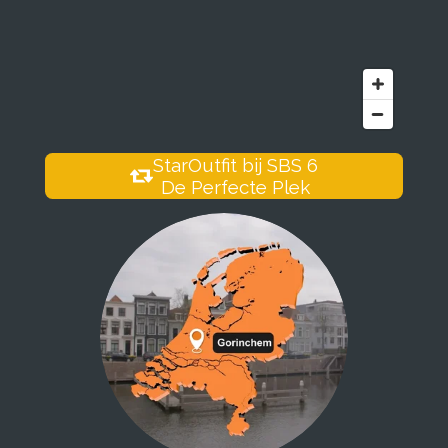
StarOutfit bij SBS 6
De Perfecte Plek