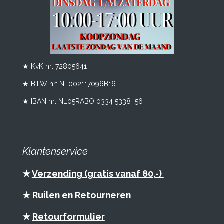
★ KvK nr: 72805641
★ BTW nr:
NL002117096B16
★ IBAN nr: NL05RABO 0334 5338 56
Klantenservice
★
Verzending (gratis vanaf 80,-)
★
Ruilen en Retourneren
★
Retourformulier