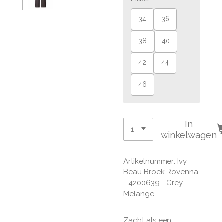
34
36
38
40
42
44
46
In
winkelwagen
Artikelnummer:
Ivy
Beau Broek Rovenna
- 4200639 - Grey
Melange
Zacht als een