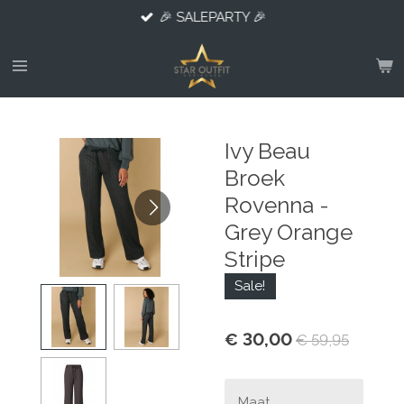
🎉 SALEPARTY 🎉
Ga
direct
naar
de
hoofdinhoud
Ivy Beau
Broek
Rovenna -
Grey Orange
Stripe
Sale!
€ 30,00
€ 59,95
Maat