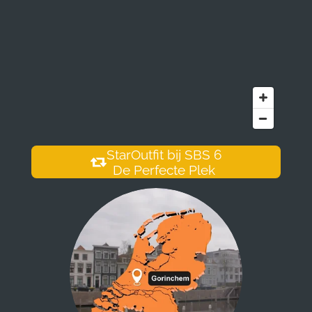
StarOutfit bij SBS 6
De Perfecte Plek