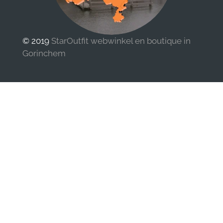
© 2019
StarOutfit webwinkel en boutique in
Gorinchem