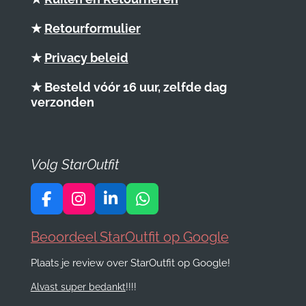
★
Retourformulier
★
Privacy beleid
★ Besteld vóór 16 uur, zelfde dag
verzonden
Volg StarOutfit
F
I
L
W
a
n
i
h
c
s
n
a
Beoordeel StarOutfit op Google
e
t
k
t
Plaats je review over StarOutfit op Google!
b
a
e
s
o
g
d
A
Alvast super bedankt
!!!!
o
r
I
p