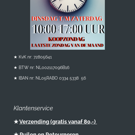
★ KvK nr: 72805641
★ BTW nr:
NL002117096B16
★ IBAN nr: NL05RABO 0334 5338 56
Klantenservice
★
Verzending (gratis vanaf 80,-)
★
Ruilen en Retourneren