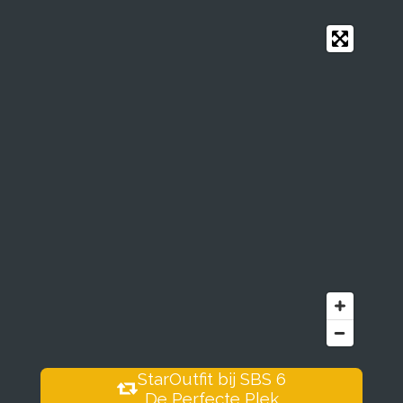
StarOutfit bij SBS 6
De Perfecte Plek