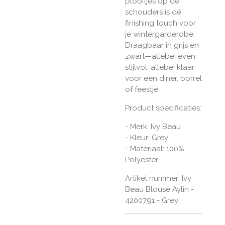
plooitjes op de
schouders is dé
finishing touch voor
je wintergarderobe.
Draagbaar in grijs en
zwart—allebei even
stijlvol, allebei klaar
voor een diner, borrel
of feestje.
Product specificaties:
- Merk: Ivy Beau
- Kleur: Grey
- Materiaal: 100%
Polyester
Artikel nummer: Ivy
Beau Blouse Aylin -
4200791 - Grey