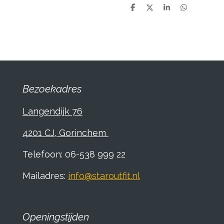
D
D
S
D
e
e
h
e
l
e
a
l
e
l
r
e
n
e
n
Bezoekadres
Langendijk 76
4201 CJ, Gorinchem
Telefoon: 06-538 999 22
Mailadres:
info@staroutfit.nl
Openingstijden