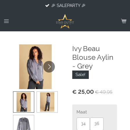
🎉 SALEPARTY 🎉
Ga
direct
naar
de
hoofdinhoud
Ivy Beau
Blouse Aylin
- Grey
Sale!
€ 25,00
€ 49,95
Maat
34
36