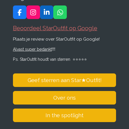
F
I
L
W
a
n
i
h
c
s
n
a
Beoordeel StarOutfit op Google
e
t
k
t
Plaats je review over StarOutfit op Google!
b
a
e
s
o
g
d
A
Alvast super bedankt
!!!!
o
r
I
p
k
a
n
p
P.s. StarOutfit houdt van sterren
⭐️
⭐️
⭐️
⭐️
⭐️
m
Geef sterren aan Star
★
Outfit!
Over ons
In the spotlight