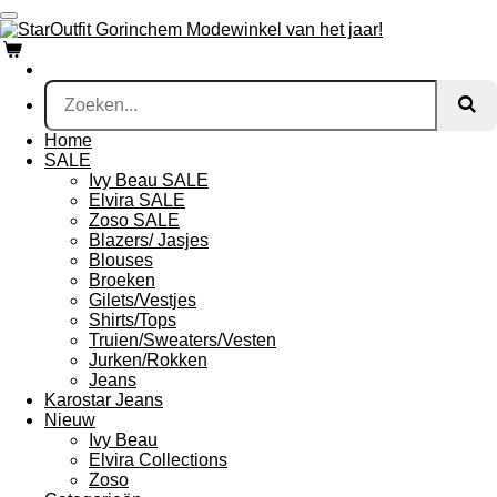
Ga
direct
naar
de
hoofdinhoud
Home
SALE
Ivy Beau SALE
Elvira SALE
Zoso SALE
Blazers/ Jasjes
Blouses
Broeken
Gilets/Vestjes
Shirts/Tops
Truien/Sweaters/Vesten
Jurken/Rokken
Jeans
Karostar Jeans
Nieuw
Ivy Beau
Elvira Collections
Zoso