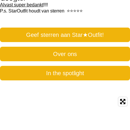
k
a
n
p
Alvast super bedankt
!!!!
m
P.s. StarOutfit houdt van sterren
⭐️
⭐️
⭐️
⭐️
⭐️
Geef sterren aan Star
★
Outfit!
Over ons
In the spotlight