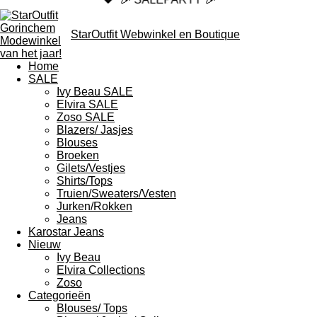
StarOutfit Webwinkel en Boutique
Home
SALE
Ivy Beau SALE
Elvira SALE
Zoso SALE
Blazers/ Jasjes
Blouses
Broeken
Gilets/Vestjes
Shirts/Tops
Truien/Sweaters/Vesten
Jurken/Rokken
Jeans
Karostar Jeans
Nieuw
Ivy Beau
Elvira Collections
Zoso
Categorieën
Blouses/ Tops