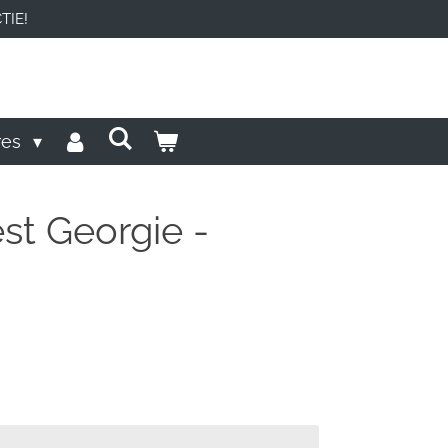
TIE!
res
st Georgie -