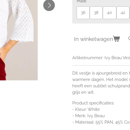
Maat
36
38
40
42
In winkelwagen
Artikelnummer:
Ivy Beau Ves
Dit vestje is ajourgebreid en 
warmere dagen. Het model sl
heeft een subtiel schulpran
grijs en wit.
Product specificaties:
- Kleur: White
- Merk: Ivy Beau
- Materiaal: 55% PAN, 45% Co