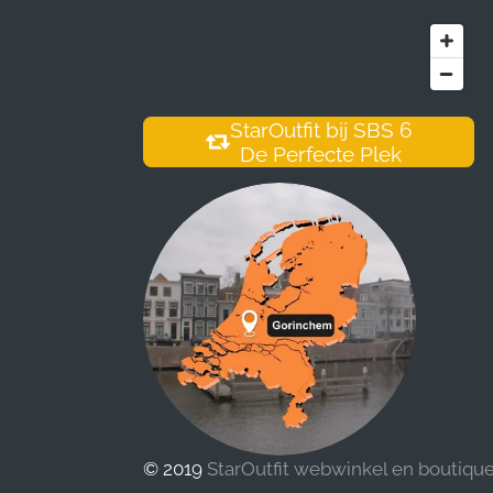
StarOutfit bij SBS 6
De Perfecte Plek
© 2019
StarOutfit webwinkel en boutiqu