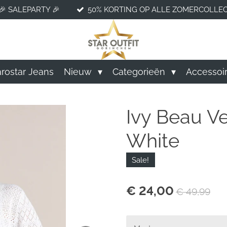
🎉 SALEPARTY 🎉
50% KORTING OP ALLE ZOMERCOLLEC
rostar Jeans
Nieuw
Categorieën
Accessoi
Ivy Beau Ve
White
Sale!
€ 24,00
€ 49,99