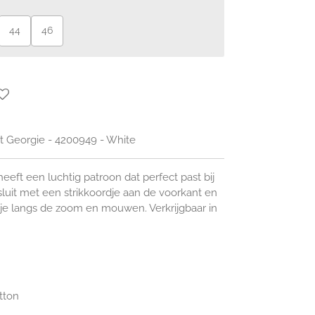
44
46
t Georgie - 4200949 - White
heeft een luchtig patroon dat perfect past bij
uit met een strikkoordje aan de voorkant en
dje langs de zoom en mouwen. Verkrijgbaar in
tton