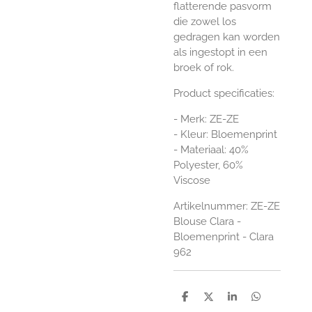
flatterende pasvorm
die zowel los
gedragen kan worden
als ingestopt in een
broek of rok.
Product specificaties:
- Merk: ZE-ZE
- Kleur: Bloemenprint
- Materiaal: 40%
Polyester, 60%
Viscose
Artikelnummer: ZE-ZE
Blouse Clara -
Bloemenprint - Clara
962
D
D
S
D
e
e
h
e