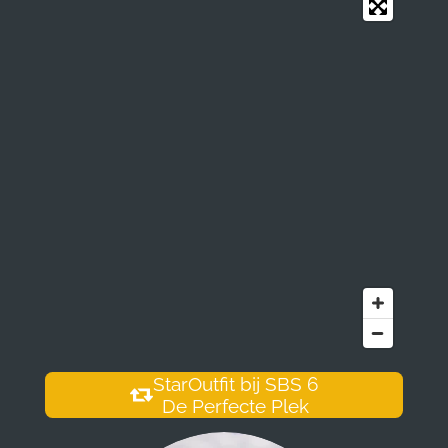
StarOutfit bij SBS 6
De Perfecte Plek