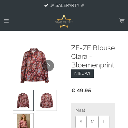
🎉 SALEPARTY 🎉
Ga
direct
naar
de
hoofdinhoud
ZE-ZE Blouse
Clara -
Bloemenprint
NIEUW!
€ 49,95
Maat
S
M
L