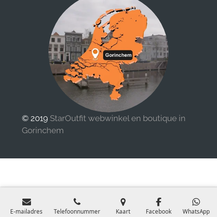
© 2019
StarOutfit webwinkel en boutique in
Gorinchem
E-mailadres
Telefoonnummer
Kaart
Facebook
WhatsApp