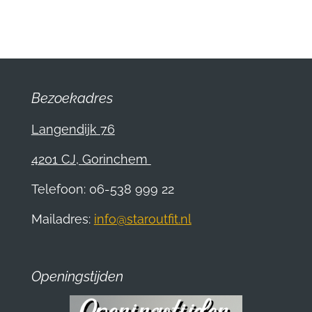
l
e
a
l
e
l
r
e
n
e
n
Bezoekadres
Langendijk 76
4201 CJ, Gorinchem
Telefoon: 06-538 999 22
Mailadres:
info@staroutfit.nl
Openingstijden