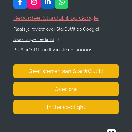
F
I
L
W
a
n
i
h
c
s
n
a
Beoordeel StarOutfit op Google
e
t
k
t
Plaats je review over StarOutfit op Google!
b
a
e
s
o
g
d
A
Alvast super bedankt
!!!!
o
r
I
p
k
a
n
p
P.s. StarOutfit houdt van sterren
⭐️
⭐️
⭐️
⭐️
⭐️
m
Geef sterren aan Star
★
Outfit!
Over ons
In the spotlight