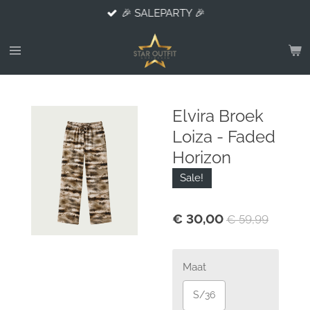
🎉 SALEPARTY 🎉
Ga
direct
naar
de
hoofdinhoud
Elvira Broek
Loiza - Faded
Horizon
Sale!
€ 30,00
€ 59,99
Maat
S/36