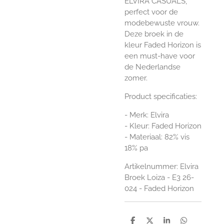
ELVIRA CASUALS,
perfect voor de
modebewuste vrouw.
Deze broek in de
kleur Faded Horizon is
een must-have voor
de Nederlandse
zomer.
Product specificaties:
- Merk: Elvira
- Kleur: Faded Horizon
- Materiaal: 82% vis
18% pa
Artikelnummer: Elvira
Broek Loiza - E3 26-
024 - Faded Horizon
D
D
S
D