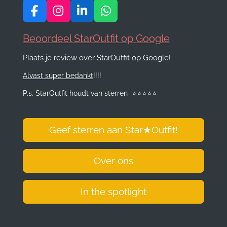
F
I
L
W
a
n
i
h
c
s
n
a
Beoordeel StarOutfit op Google
e
t
k
t
Plaats je review over StarOutfit op Google!
b
a
e
s
o
g
d
A
Alvast super bedankt
!!!!
o
r
I
p
k
a
n
p
P.s. StarOutfit houdt van sterren
⭐️
⭐️
⭐️
⭐️
⭐️
m
Geef sterren aan Star
★
Outfit!
Over ons
In the spotlight