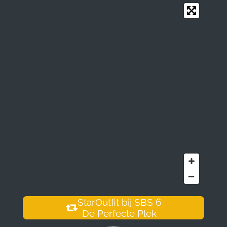
StarOutfit bij SBS 6
De Perfecte Plek