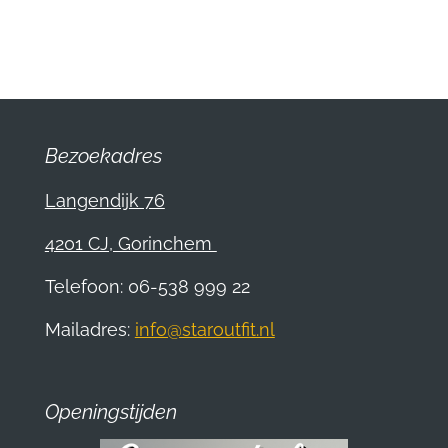
e
e
h
e
l
e
a
l
e
l
r
e
n
e
n
Bezoekadres
Langendijk 76
4201 CJ, Gorinchem
Telefoon: 06-538 999 22
Mailadres:
info@staroutfit.nl
Openingstijden