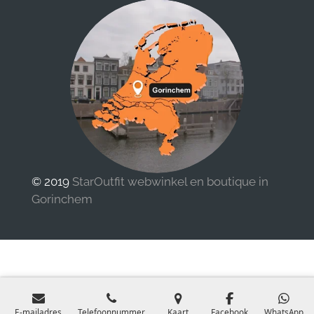
© 2019
StarOutfit webwinkel en boutique in
Gorinchem
E-mailadres
Telefoonnummer
Kaart
Facebook
WhatsApp