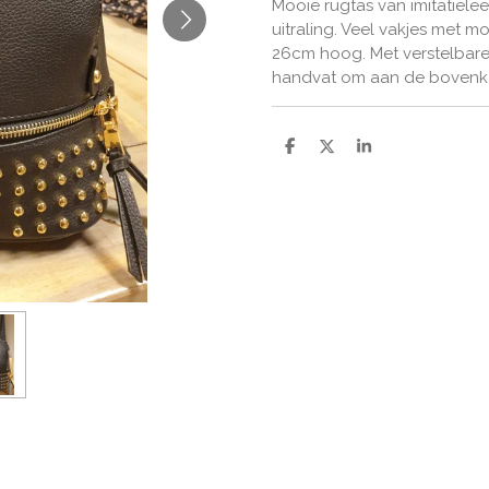
Mooie rugtas van imitatiele
uitraling. Veel vakjes met m
26cm hoog. Met verstelbare
handvat om aan de bovenka
D
D
S
e
e
h
l
e
a
e
l
r
n
e