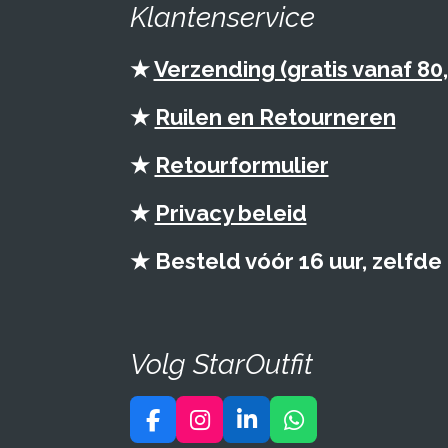
Klantenservice
★
Verzending (gratis vanaf 80,
★
Ruilen en Retourneren
★
Retourformulier
★
Privacy beleid
★ Besteld vóór 16 uur, zelfd
Volg StarOutfit
F
I
L
W