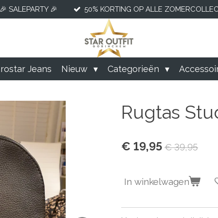
🎉 SALEPARTY 🎉
50% KORTING OP ALLE ZOMERCOLLECT
rostar Jeans
Nieuw
Categorieën
Accessoi
Rugtas Stud
€ 19,95
€ 39,95
In winkelwagen