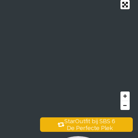
StarOutfit bij SBS 6
De Perfecte Plek