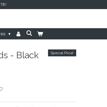
IE!
res
s - Black
Special Price!