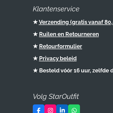
Klantenservice
★
Verzending (gratis vanaf 80,
★
Ruilen en Retourneren
★
Retourformulier
★
Privacy beleid
★ Besteld vóór 16 uur, zelfde
Volg StarOutfit
F
I
L
W