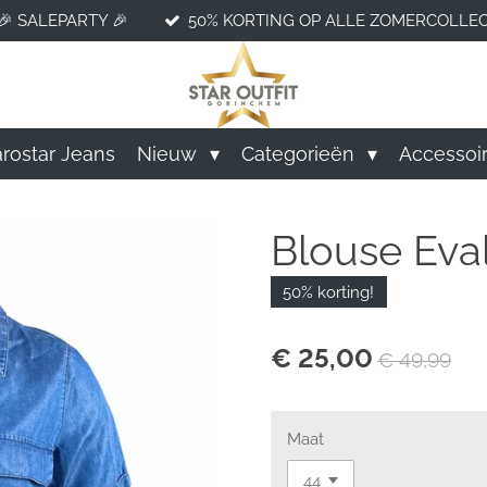
🎉 SALEPARTY 🎉
50% KORTING OP ALLE ZOMERCOLLEC
rostar Jeans
Nieuw
Categorieën
Accessoi
Blouse Eva
50% korting!
€ 25,00
€ 49,99
Maat