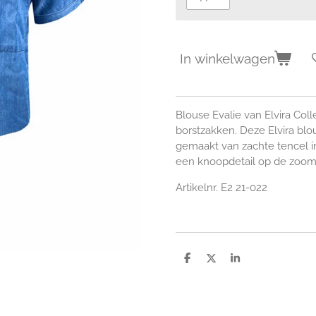
In winkelwagen
Blouse Evalie van Elvira Co
borstzakken. Deze Elvira blo
gemaakt van zachte tencel in
een knoopdetail op de zoom.
Artikelnr. E2 21-022
D
D
S
e
e
h
l
e
a
e
l
r
n
e