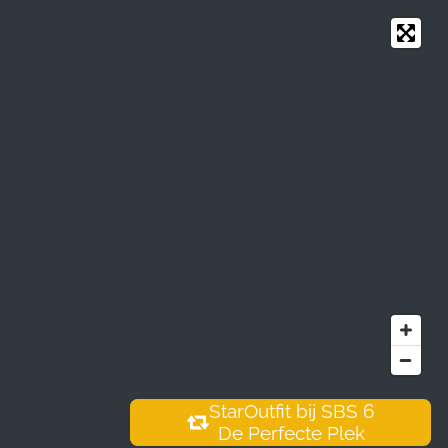
StarOutfit bij SBS 6
De Perfecte Plek