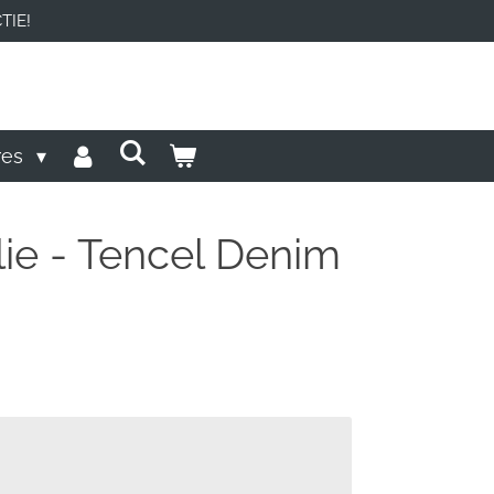
TIE!
res
lie - Tencel Denim