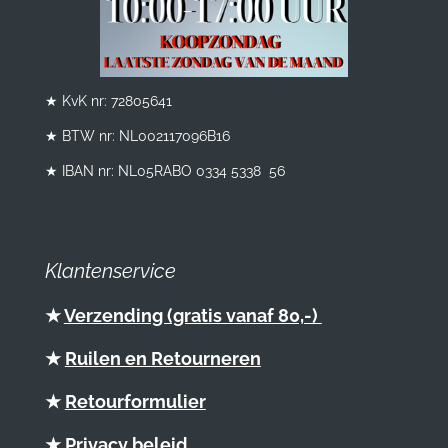
★ KvK nr: 72805641
★ BTW nr:
NL002117096B16
★ IBAN nr: NL05RABO 0334 5338 56
Klantenservice
★
Verzending (gratis vanaf 80,-)
★
Ruilen en Retourneren
★
Retourformulier
★
Privacy beleid