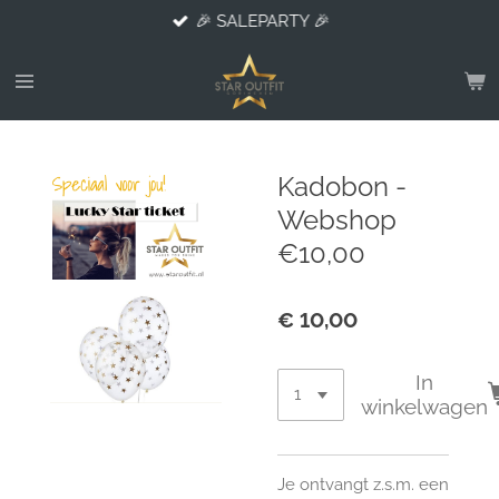
🎉 SALEPARTY 🎉
Ga
direct
naar
de
hoofdinhoud
Kadobon -
Webshop
€10,00
€ 10,00
In
winkelwagen
Je ontvangt z.s.m. een