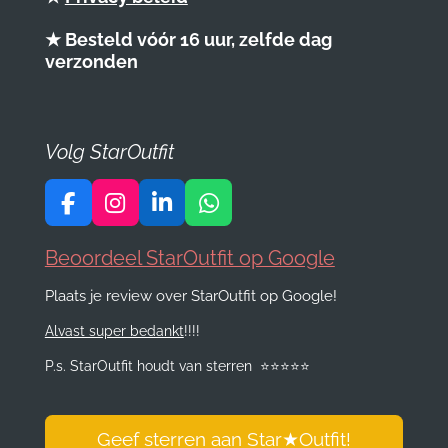
★ Besteld vóór 16 uur, zelfde dag
verzonden
Volg StarOutfit
F
I
L
W
a
n
i
h
c
s
n
a
Beoordeel StarOutfit op Google
e
t
k
t
Plaats je review over StarOutfit op Google!
b
a
e
s
o
g
d
A
Alvast super bedankt
!!!!
o
r
I
p
k
a
n
p
P.s. StarOutfit houdt van sterren
⭐️
⭐️
⭐️
⭐️
⭐️
m
Geef sterren aan Star
★
Outfit!