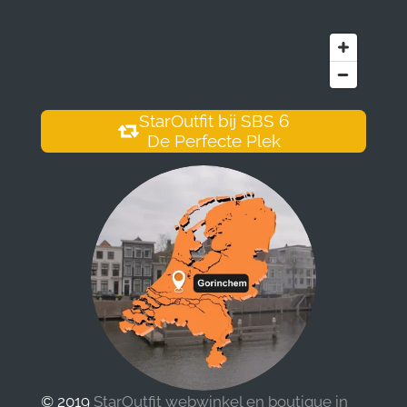
StarOutfit bij SBS 6
De Perfecte Plek
© 2019
StarOutfit webwinkel en boutique in