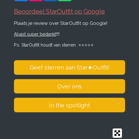
a
n
i
h
c
s
n
a
Beoordeel StarOutfit op Google
e
t
k
t
Plaats je review over StarOutfit op Google!
b
a
e
s
o
g
d
A
Alvast super bedankt
!!!!
o
r
I
p
k
a
n
p
P.s. StarOutfit houdt van sterren
⭐️
⭐️
⭐️
⭐️
⭐️
m
Geef sterren aan Star
★
Outfit!
Over ons
In the spotlight