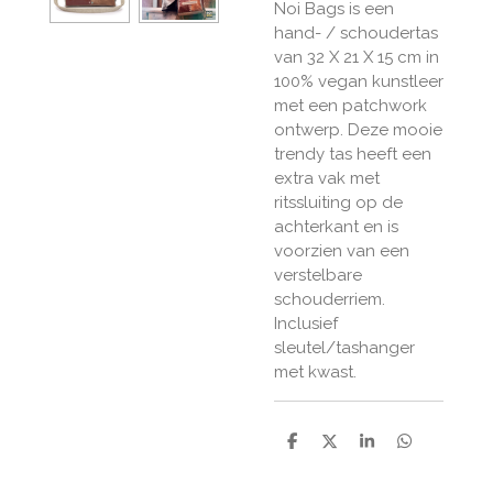
Noi Bags is een
hand- / schoudertas
van 32 X 21 X 15 cm in
100% vegan kunstleer
met een patchwork
ontwerp. Deze mooie
trendy tas heeft een
extra vak met
ritssluiting op de
achterkant en is
voorzien van een
verstelbare
schouderriem.
Inclusief
sleutel/tashanger
met kwast.
D
D
S
D
e
e
h
e
l
e
a
l