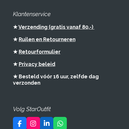
Klantenservice
★
Verzending (gratis vanaf 80,-)
★
Ruilen en Retourneren
★
Retourformulier
★
Privacy beleid
★ Besteld vóór 16 uur, zelfde dag
verzonden
Volg StarOutfit
F
I
L
W