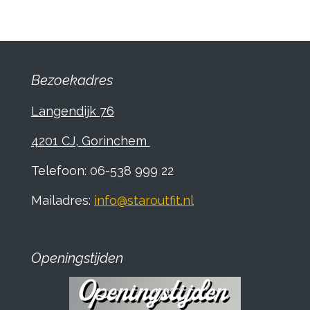
e
l
r
e
n
e
n
Bezoekadres
Langendijk 76
4201 CJ, Gorinchem
Telefoon: 06-538 999 22
Mailadres:
info@staroutfit.nl
Openingstijden