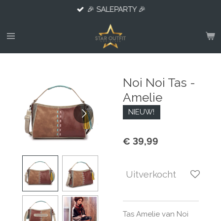
🎉 SALEPARTY 🎉
Ga
direct
naar
de
hoofdinhoud
Noi Noi Tas -
Amelie
NIEUW!
€ 39,99
Uitverkocht
Tas Amelie van Noi