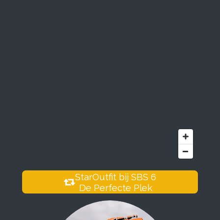
StarOutfit bij SBS 6
De Perfecte Plek