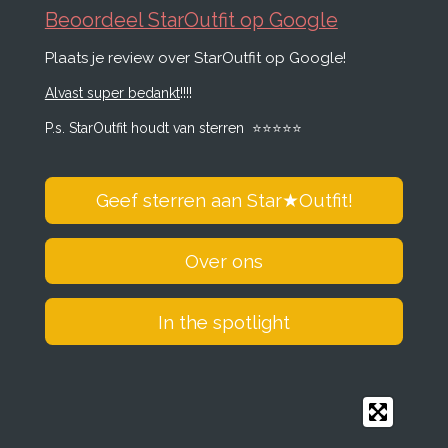
c
s
n
a
Beoordeel StarOutfit op Google
e
t
k
t
Plaats je review over StarOutfit op Google!
b
a
e
s
o
g
d
A
Alvast super bedankt
!!!!
o
r
I
p
k
a
n
p
P.s. StarOutfit houdt van sterren
⭐️
⭐️
⭐️
⭐️
⭐️
m
Geef sterren aan Star
★
Outfit!
Over ons
In the spotlight