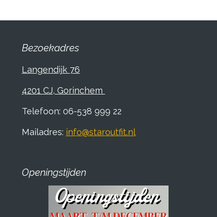
n
e
n
Bezoekadres
Langendijk 76
4201 CJ, Gorinchem
Telefoon: 06-538 999 22
Mailadres:
info@staroutfit.nl
Openingstijden