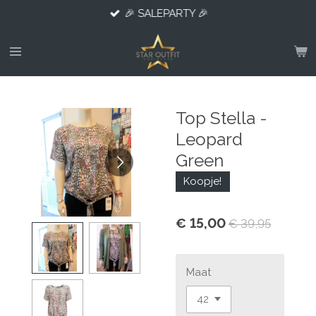
🎉 SALEPARTY 🎉
Ga
direct
naar
de
hoofdinhoud
Top Stella -
Leopard
Green
Koopje!
€ 15,00
€ 39,95
Maat