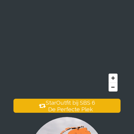
StarOutfit bij SBS 6
De Perfecte Plek