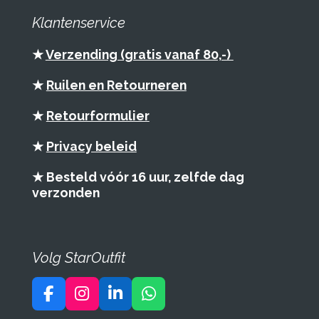
Klantenservice
★
Verzending (gratis vanaf 80,-)
★
Ruilen en Retourneren
★
Retourformulier
★
Privacy beleid
★ Besteld vóór 16 uur, zelfde dag
verzonden
Volg StarOutfit
F
I
L
W
a
n
i
h