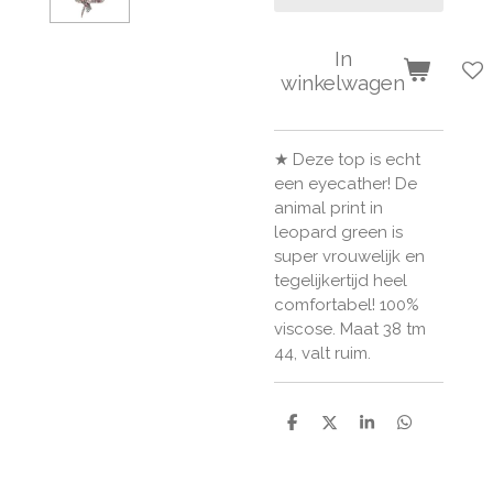
In
winkelwagen
★ Deze top is echt
een eyecather! De
animal print in
leopard green is
super vrouwelijk en
tegelijkertijd heel
comfortabel! 100%
viscose. Maat 38 tm
44, valt ruim.
D
D
S
D
e
e
h
e
l
e
a
l
e
l
r
e