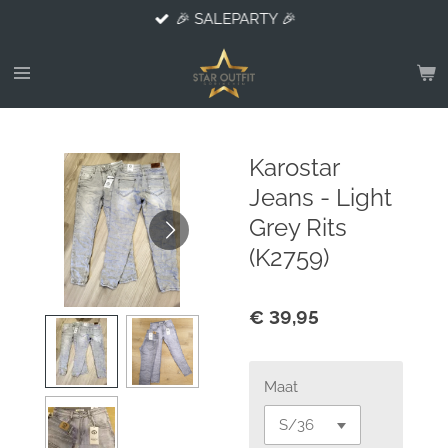
🎉 SALEPARTY 🎉
Ga
direct
naar
de
hoofdinhoud
Karostar
Jeans - Light
Grey Rits
(K2759)
€ 39,95
Maat