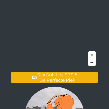
StarOutfit bij SBS 6
De Perfecte Plek