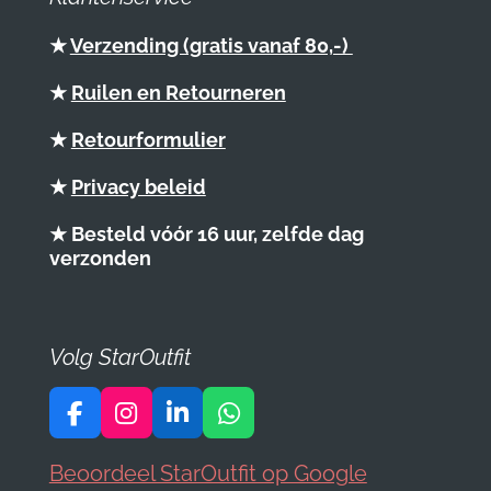
★
Verzending (gratis vanaf 80,-)
★
Ruilen en Retourneren
★
Retourformulier
★
Privacy beleid
★ Besteld vóór 16 uur, zelfde dag
verzonden
Volg StarOutfit
F
I
L
W
a
n
i
h
c
s
n
a
Beoordeel StarOutfit op Google