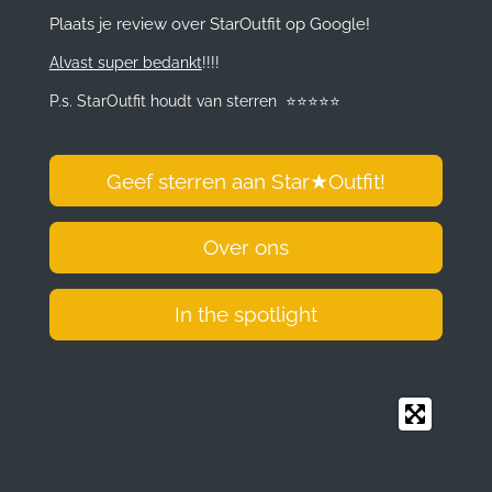
e
t
k
t
Plaats je review over StarOutfit op Google!
b
a
e
s
o
g
d
A
Alvast super bedankt
!!!!
o
r
I
p
k
a
n
p
P.s. StarOutfit houdt van sterren
⭐️
⭐️
⭐️
⭐️
⭐️
m
Geef sterren aan Star
★
Outfit!
Over ons
In the spotlight