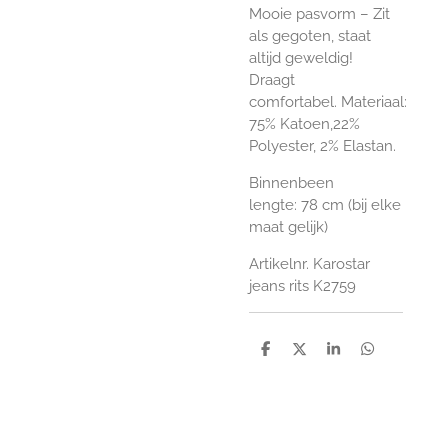
Mooie pasvorm – Zit
als gegoten, staat
altijd geweldig!
Draagt
comfortabel. Materiaal:
75% Katoen,22%
Polyester, 2% Elastan.
Binnenbeen
lengte: 78 cm (bij elke
maat gelijk)
Artikelnr. Karostar
jeans rits K2759
D
D
S
D
e
e
h
e
l
e
a
l
e
l
r
e
n
e
n