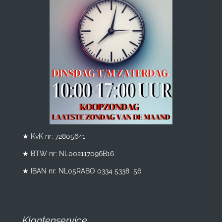
★ KvK nr: 72805641
★ BTW nr:
NL002117096B16
★ IBAN nr: NL05RABO 0334 5338 56
Klantenservice