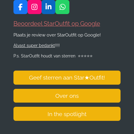
F
I
L
W
a
n
i
h
c
s
n
a
Beoordeel StarOutfit op Google
e
t
k
t
Plaats je review over StarOutfit op Google!
b
a
e
s
o
g
d
A
Alvast super bedankt
!!!!
o
r
I
p
k
a
n
p
P.s. StarOutfit houdt van sterren
⭐️
⭐️
⭐️
⭐️
⭐️
m
Geef sterren aan Star
★
Outfit!
Over ons
In the spotlight