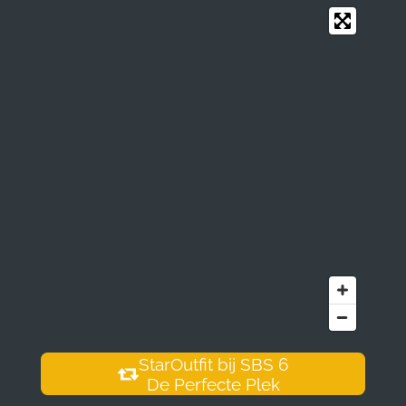
StarOutfit bij SBS 6
De Perfecte Plek