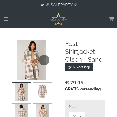
🎉 SALEPARTY 🎉
Ga
direct
naar
de
hoofdinhoud
Yest
Shirtjacket
Olsen - Sand
30% korting!
€ 79,95
GRATIS verzending
Maat