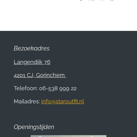
D
D
S
D
e
e
h
e
l
e
a
l
e
l
r
e
n
e
n
Bezoekadres
Langendijk 76
4201 CJ, Gorinchem
Telefoon: 06-538 999 22
Mailadres:
info@staroutfit.nl
Openingstijden