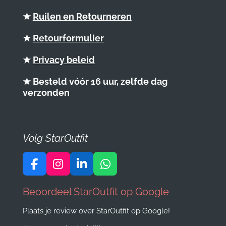
★
Ruilen en Retourneren
★
Retourformulier
★
Privacy beleid
★ Besteld vóór 16 uur, zelfde dag
verzonden
Volg StarOutfit
F
I
L
W
a
n
i
h
c
s
n
a
Beoordeel StarOutfit op Google
e
t
k
t
Plaats je review over StarOutfit op Google!
b
a
e
s
o
g
d
A