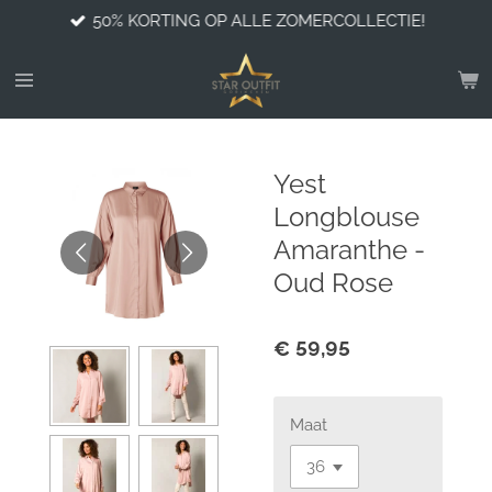
50% KORTING OP ALLE ZOMERCOLLECTIE!
Ga
direct
naar
de
hoofdinhoud
Yest
Longblouse
Amaranthe -
Oud Rose
€ 59,95
Maat