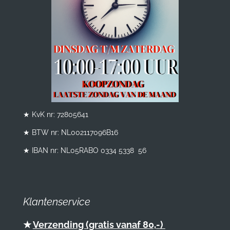
★ KvK nr: 72805641
★ BTW nr:
NL002117096B16
★ IBAN nr: NL05RABO 0334 5338 56
Klantenservice
★
Verzending (gratis vanaf 80,-)