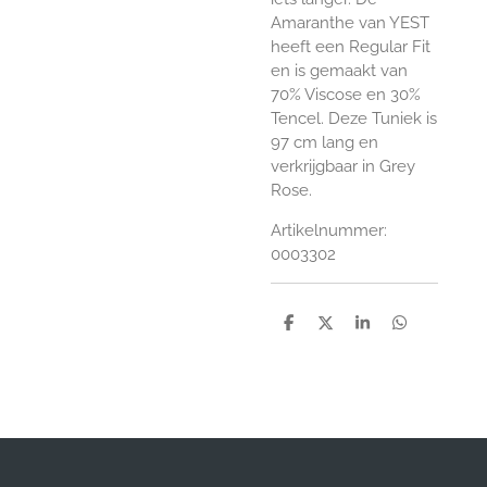
Amaranthe van YEST
heeft een Regular Fit
en is gemaakt van
70% Viscose en 30%
Tencel. Deze Tuniek is
97 cm lang en
verkrijgbaar in Grey
Rose.
Artikelnummer:
0003302
D
D
S
D
e
e
h
e
l
e
a
l
e
l
r
e
n
e
n