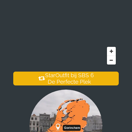
StarOutfit bij SBS 6
De Perfecte Plek