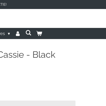
TIE!
res
 Cassie - Black