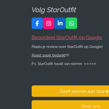
Volg StarOutfit
F
I
L
W
a
n
i
h
c
s
n
a
Beoordeel StarOutfit op Google
e
t
k
t
b
a
e
s
Plaats je review over StarOutfit op Google!
o
g
d
A
Alvast super bedankt
!!!!
o
r
I
p
k
a
n
p
P.s. StarOutfit houdt van sterren
⭐️
⭐️
⭐️
⭐️
⭐️
m
Geef sterren aan Star
★
Over ons