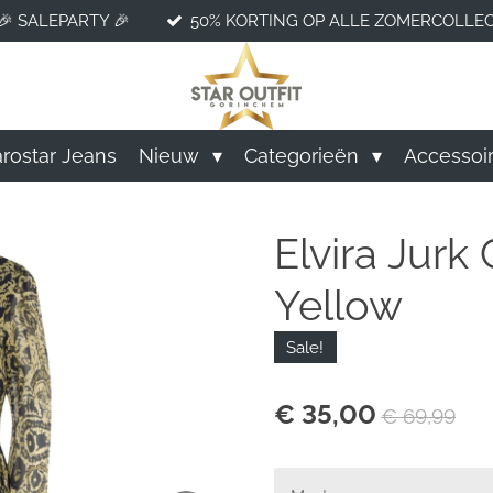
🎉 SALEPARTY 🎉
50% KORTING OP ALLE ZOMERCOLLEC
rostar Jeans
Nieuw
Categorieën
Accessoi
Elvira Jurk
Yellow
Sale!
€ 35,00
€ 69,99