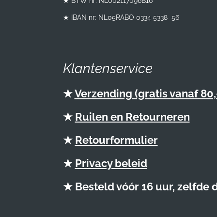
★ BTW nr:
NL002117096B16
★ IBAN nr: NL05RABO 0334 5338 56
Klantenservice
★
Verzending (gratis vanaf 80,
★
Ruilen en Retourneren
★
Retourformulier
★
Privacy beleid
★ Besteld vóór 16 uur, zelfde