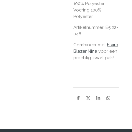
100% Polyester.
Voering 100%
Polyester.
Artikelnummer:
E5 22-
048
Combineer met
Elvira
Blazer Nina
voor een
prachtig zwart pak!
D
D
S
D
e
e
h
e
l
e
a
l
e
l
r
e
n
e
n