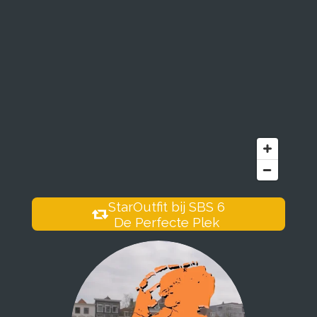
StarOutfit bij SBS 6
De Perfecte Plek