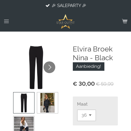
🎉 SALEPARTY 🎉
Ga
direct
naar
de
hoofdinhoud
Elvira Broek
Nina - Black
Aanbieding!
€ 30,00
€ 59,99
Maat