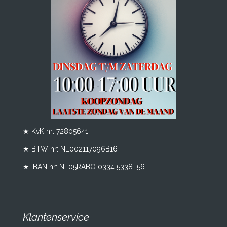
★ KvK nr: 72805641
★ BTW nr:
NL002117096B16
★ IBAN nr: NL05RABO 0334 5338 56
Klantenservice