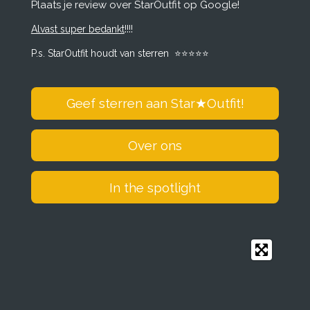
Plaats je review over StarOutfit op Google!
b
a
e
s
o
g
d
A
Alvast super bedankt
!!!!
o
r
I
p
k
a
n
p
P.s. StarOutfit houdt van sterren
⭐️
⭐️
⭐️
⭐️
⭐️
m
Geef sterren aan Star
★
Outfit!
Over ons
In the spotlight