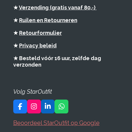
★
Verzending (gratis vanaf 80,-)
★
Ruilen en Retourneren
★
Retourformulier
★
Privacy beleid
★ Besteld vóór 16 uur, zelfde dag
verzonden
Volg StarOutfit
F
I
L
W
a
n
i
h
c
s
n
a
Beoordeel StarOutfit op Google
e
t
k
t