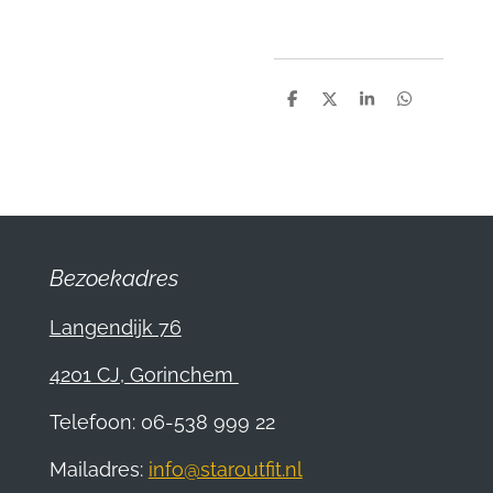
D
D
S
D
e
e
h
e
l
e
a
l
e
l
r
e
n
e
n
Bezoekadres
Langendijk 76
4201 CJ, Gorinchem
Telefoon: 06-538 999 22
Mailadres:
info@staroutfit.nl