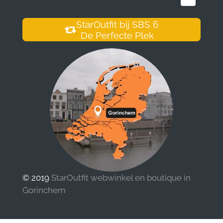
StarOutfit bij SBS 6
De Perfecte Plek
© 2019
StarOutfit webwinkel en boutique in
Gorinchem