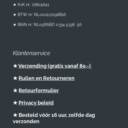
★ KvK nr: 72805641
★ BTW nr:
NL002117096B16
★ IBAN nr: NL05RABO 0334 5338 56
Klantenservice
★
Verzending (gratis vanaf 80,-)
★
Ruilen en Retourneren
★
Retourformulier
★
Privacy beleid
★ Besteld vóór 16 uur, zelfde dag
verzonden