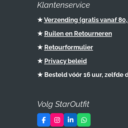
Klantenservice
★
Verzending (gratis vanaf 80,
★
Ruilen en Retourneren
★
Retourformulier
★
Privacy beleid
★ Besteld vóór 16 uur, zelfde
Volg StarOutfit
F
I
L
W