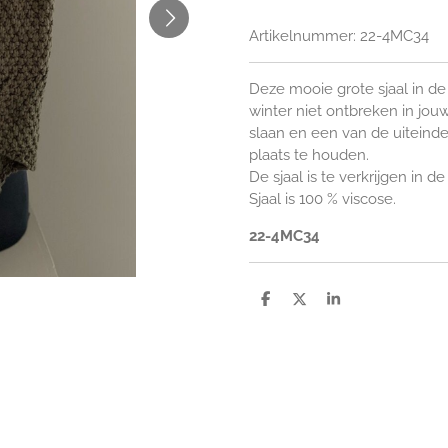
Artikelnummer:
22-4MC34
Deze mooie grote sjaal in d
winter niet ontbreken in jou
slaan en een van de uiteind
plaats te houden.
De sjaal is te verkrijgen in de
Sjaal is 100 % viscose.
22-4MC34
D
D
S
e
e
h
l
e
a
e
l
r
n
e