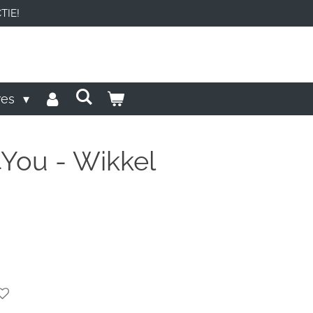
TIE!
res
4You - Wikkel