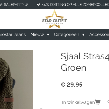
🎉 SALEPARTY 🎉
50% KORTING OP ALLE ZOMERCOLLEC
rostar Jeans
Nieuw
Categorieën
Accessoi
Sjaal Stras
Groen
€ 29,95
In winkelwagen