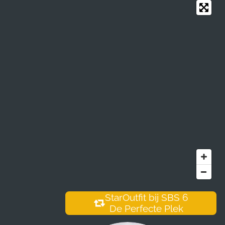
StarOutfit bij SBS 6
De Perfecte Plek