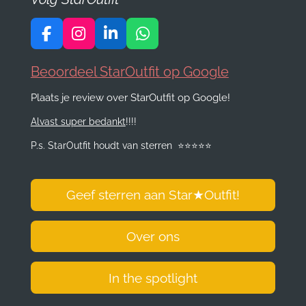
F
I
L
W
a
n
i
h
c
s
n
a
Beoordeel StarOutfit op Google
e
t
k
t
Plaats je review over StarOutfit op Google!
b
a
e
s
o
g
d
A
Alvast super bedankt
!!!!
o
r
I
p
k
a
n
p
P.s. StarOutfit houdt van sterren
⭐️
⭐️
⭐️
⭐️
⭐️
m
Geef sterren aan Star
★
Outfit!
Over ons
In the spotlight