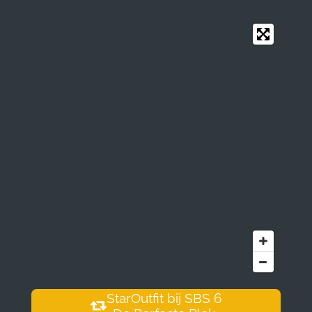
StarOutfit bij SBS 6