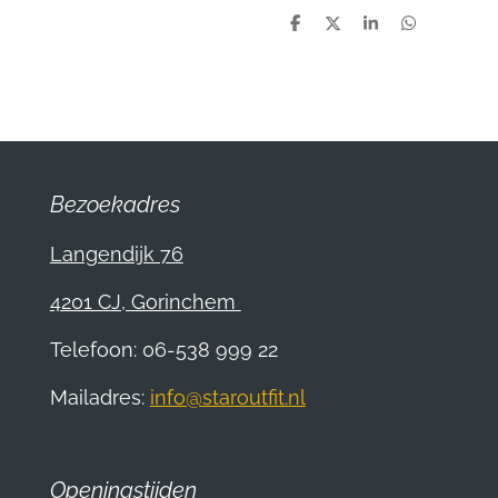
D
D
S
D
e
e
h
e
l
e
a
l
e
l
r
e
n
e
n
Bezoekadres
Langendijk 76
4201 CJ, Gorinchem
Telefoon: 06-538 999 22
Mailadres:
info@staroutfit.nl
Openingstijden