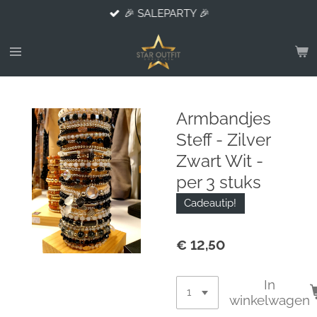
🎉 SALEPARTY 🎉
Ga
direct
naar
de
hoofdinhoud
Armbandjes
Steff - Zilver
Zwart Wit -
per 3 stuks
Cadeautip!
€ 12,50
In
winkelwagen