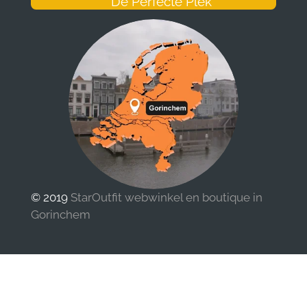
De Perfecte Plek
© 2019
StarOutfit webwinkel en boutique in
Gorinchem