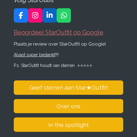
F
I
L
W
a
n
i
h
c
s
n
a
Beoordeel StarOutfit op Google
e
t
k
t
Plaats je review over StarOutfit op Google!
b
a
e
s
o
g
d
A
Alvast super bedankt
!!!!
o
r
I
p
k
a
n
p
P.s. StarOutfit houdt van sterren
⭐️
⭐️
⭐️
⭐️
⭐️
m
Geef sterren aan Star
★
Outfit!
Over ons
In the spotlight