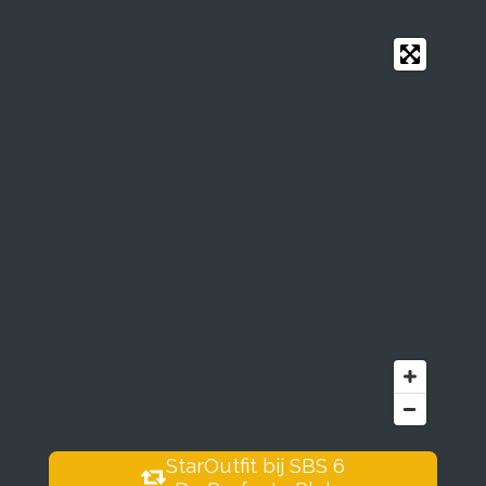
StarOutfit bij SBS 6