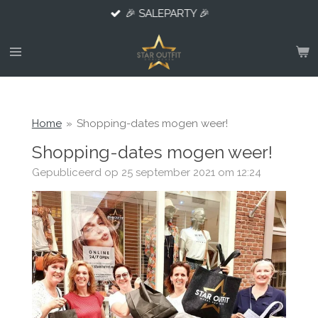
🎉 SALEPARTY 🎉
Ga
direct
naar
de
hoofdinhoud
Home
»
Shopping-dates mogen weer!
Shopping-dates mogen weer!
Gepubliceerd op 25 september 2021 om 12:24