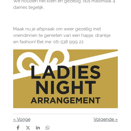
We houden het klein en gezellig, dus maximaal 4
dames tegelijk.
Maak nu je afspraak om weer gezellig met
vriendinnen te genieten van een hapje, drankje
en fashion! Bel me: 06-538 999 22
«
Vorige
Volgende
»
D
D
S
D