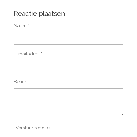
e
e
h
e
l
e
a
l
e
l
r
e
Reactie plaatsen
n
e
n
Naam *
E-mailadres *
Bericht *
Verstuur reactie