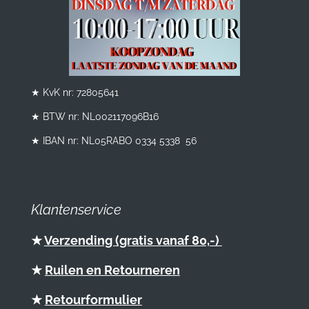
★ KvK nr: 72805641
★ BTW nr:
NL002117096B16
★ IBAN nr: NL05RABO 0334 5338 56
Klantenservice
★
Verzending (gratis vanaf 80,-)
★
Ruilen en Retourneren
★
Retourformulier