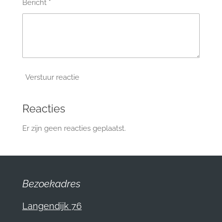
Bericht *
Verstuur reactie
Reacties
Er zijn geen reacties geplaatst.
Bezoekadres
Langendijk 76