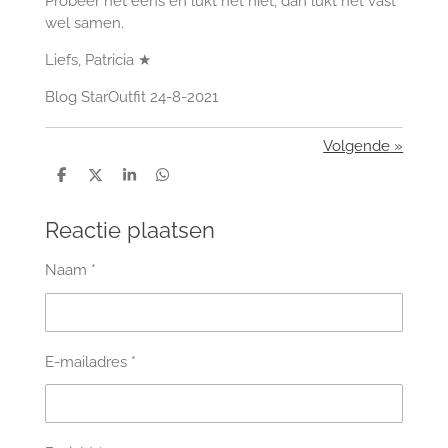
Probeer het eens en lukt het niet, dan lukt het vast
wel samen.
Liefs, Patricia ★
Blog StarOutfit 24-8-2021
Volgende
»
D
D
S
D
e
e
h
e
l
e
a
l
e
l
r
e
Reactie plaatsen
n
e
n
Naam *
E-mailadres *