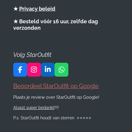
★
Privacy beleid
★ Besteld vóór 16 uur, zelfde dag
verzonden
Volg StarOutfit
F
I
L
W
a
n
i
h
c
s
n
a
Beoordeel StarOutfit op Google
e
t
k
t
Plaats je review over StarOutfit op Google!
b
a
e
s
o
g
d
A
Alvast super bedankt
!!!!
o
r
I
p
k
a
n
p
P.s. StarOutfit houdt van sterren
⭐️
⭐️
⭐️
⭐️
⭐️
m